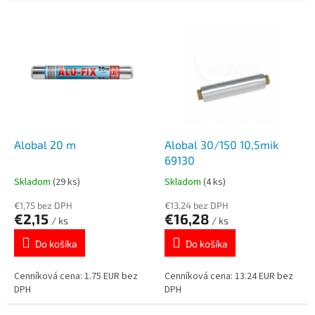
e
V
n
ý
i
p
e
i
p
s
r
p
o
r
d
o
u
d
k
Alobal 20 m
Alobal 30/150 10,5mik
u
t
69130
k
o
Skladom
(29 ks)
Skladom
(4 ks)
t
v
o
€1,75 bez DPH
€13,24 bez DPH
€2,15
€16,28
v
/ ks
/ ks
Do košíka
Do košíka
Cenníková cena: 1.75 EUR bez
Cenníková cena: 13.24 EUR bez
DPH
DPH