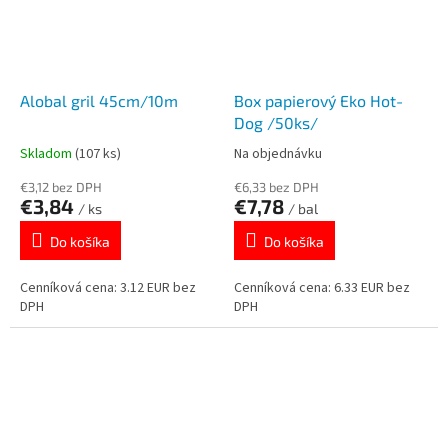
Alobal gril 45cm/10m
Box papierový Eko Hot-
Dog /50ks/
Skladom
(107 ks)
Na objednávku
€3,12 bez DPH
€6,33 bez DPH
€3,84
€7,78
/ ks
/ bal
Do košíka
Do košíka
Cenníková cena: 3.12 EUR bez
Cenníková cena: 6.33 EUR bez
DPH
DPH