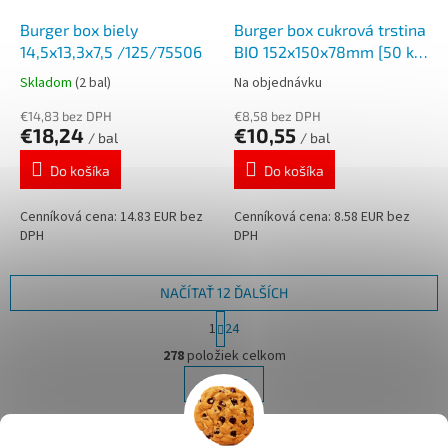
Burger box biely
Burger box cukrová trstina
14,5x13,3x7,5 /125/75506
BIO 152x150x78mm [50 ks]
45506
Skladom
(2 bal)
Na objednávku
€14,83 bez DPH
€8,58 bez DPH
€18,24
€10,55
/ bal
/ bal
Do košíka
Do košíka
Cenníková cena: 14.83 EUR bez
Cenníková cena: 8.58 EUR bez
DPH
DPH
NAČÍTAŤ 12 ĎALŠÍCH
S
1
24
t
O
r
278
položiek celkom
v
á
l
HORE
n
á
k
d
o
v
Z
a