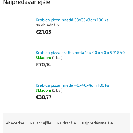
Najpredávanejšie
Krabica pizza hnedá 33x33x3cm 100 ks
Na objednávku
€21,05
Krabica pizza kraft s potlačou 40 x 40 x 5 71840
Skladom
(1 bal)
€70,14
Krabica pizza hnedá 40x40x4cm 100 ks
Skladom
(1 bal)
€38,77
R
a
Abecedne
Najlacnejšie
Najdrahšie
Najpredávanejšie
d