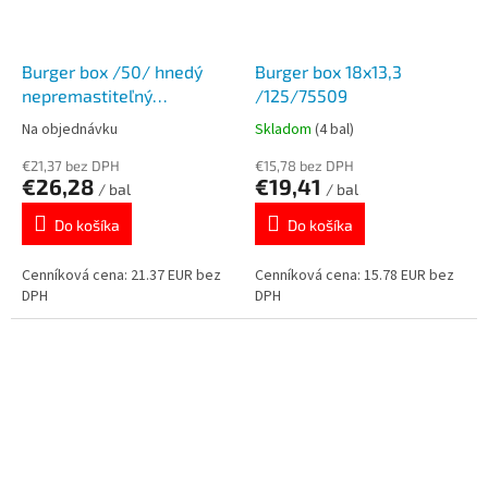
Burger box /50/ hnedý
Burger box 18x13,3
nepremastiteľný
/125/75509
195x135x10mm 48508
Na objednávku
Skladom
(4 bal)
€21,37 bez DPH
€15,78 bez DPH
€26,28
€19,41
/ bal
/ bal
Do košíka
Do košíka
Cenníková cena: 21.37 EUR bez
Cenníková cena: 15.78 EUR bez
DPH
DPH