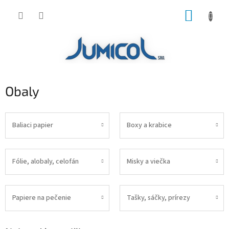
Prejsť
NÁKUP
na
obsah
KOŠÍK
Obaly
Baliaci papier
Boxy a krabice
Fólie, alobaly, celofán
Misky a viečka
Papiere na pečenie
Tašky, sáčky, prírezy