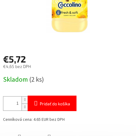
€5,72
€4,65 bez DPH
Jednotková
Skladom
(2 ks)
cena:
Pridať do košíka
Cenníková cena: 4.65 EUR bez DPH