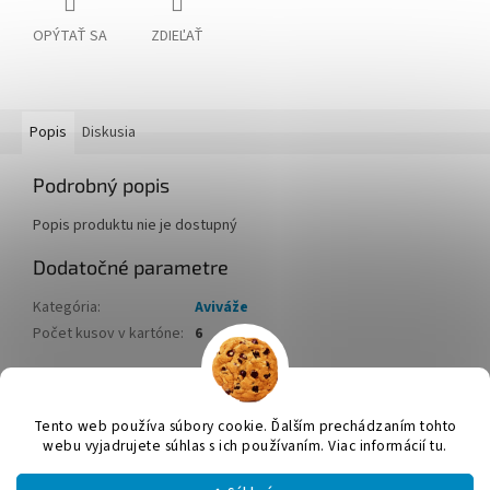
OPÝTAŤ SA
ZDIEĽAŤ
Popis
Diskusia
Podrobný popis
Popis produktu nie je dostupný
Dodatočné parametre
Kategória
:
Aviváže
Počet kusov v kartóne
:
6
Z
á
Tento web používa súbory cookie. Ďalším prechádzaním tohto
Vytvoril Shoptet
p
webu vyjadrujete súhlas s ich používaním. Viac informácií tu.
ä