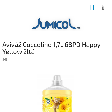
Prejsť
NÁKUP
na
obsah
KOŠÍK
Aviváž Coccolino 1,7L 68PD Happy
Yellow žltá
363