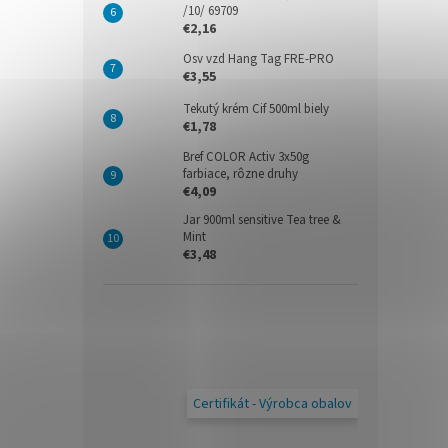
/10/ 69709
€2,16
Osv vzd Hang Tag FRE-PRO
€3,55
Tekutý krém Cif 500ml biely
€1,78
Bref COLOR Activ 3x50g
farbiace, rôzne druhy
€4,09
Jar 900ml sensitive Tea tree &
Mint
€3,48
Certifikát - Výrobca obalov