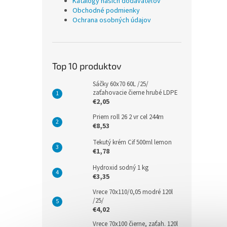
Katalógy našich dodávateľov
Obchodné podmienky
Ochrana osobných údajov
Top 10 produktov
Sáčky 60x70 60L /25/
zaťahovacie čierne hrubé LDPE
€2,05
Priem roll 26 2 vr cel 244m
€8,53
Tekutý krém Cif 500ml lemon
€1,78
Hydroxid sodný 1 kg
€3,35
Vrece 70x110/0,05 modré 120l
/25/
€4,02
Vrece 70x100 čierne, zaťah. 120l