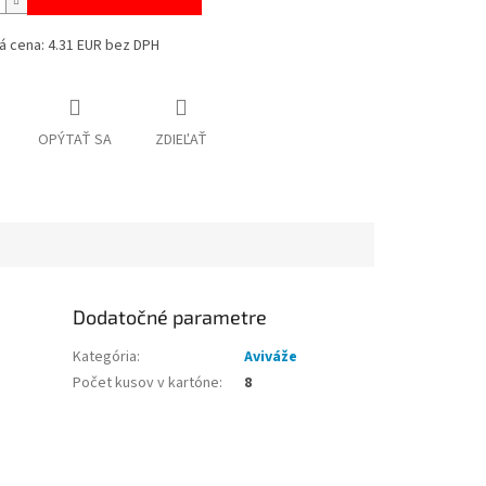
á cena: 4.31 EUR bez DPH
OPÝTAŤ SA
ZDIEĽAŤ
Dodatočné parametre
Kategória
:
Aviváže
Počet kusov v kartóne
:
8