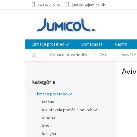
Prejsť
043 422 15 64
jumicol@jumicol.sk
na
obsah
Čistiace prostriedky
Domácnosť
Gastro
Domov
Čistiace prostriedky
Textil
Aviváže
B
Aviv
o
Preskočiť
č
Kategórie
kategórie
n
ý
Čistiace prostriedky
p
Bazény
a
Dezinfekcia podláh a povrchov
n
e
Koberce
l
Krby
Kuchyňa