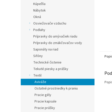
Kúpeľňa
Nábytok
Okná
Osviežovače vzduchu
Podlahy
Prípravky do umývačiek riadu
Prípravky do zmäkčovačov vody
Saponáty na riad
Sifóny
Popi
Technické čistenie
Tekuté piesky a prášky
Pod
Textil
Aviváže
Popi
Ostatné prostriedky k praniu
Pracie gély
Pracie kapsule
Pracie prášky