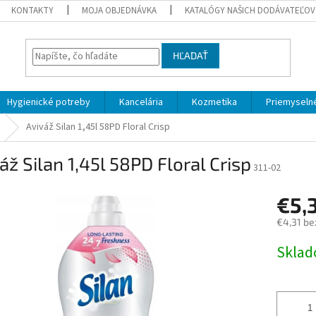
KONTAKTY
MOJA OBJEDNÁVKA
KATALÓGY NAŠICH DODÁVATEĽOV
HĽADAŤ
Hygienické potreby
Kancelária
Kozmetika
Priemyselné
Aviváž Silan 1,45l 58PD Floral Crisp
áž Silan 1,45l 58PD Floral Crisp
311-02
€5,
€4,31 be
Jednotk
Skla
cena: