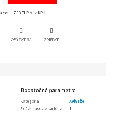
á cena: 7.33 EUR bez DPH
OPÝTAŤ SA
ZDIEĽAŤ
Dodatočné parametre
Kategória
:
Aviváže
Počet kusov v kartóne
:
6