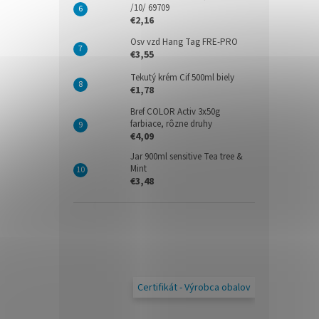
/10/ 69709
€2,16
Osv vzd Hang Tag FRE-PRO
€3,55
Tekutý krém Cif 500ml biely
€1,78
Bref COLOR Activ 3x50g
farbiace, rôzne druhy
€4,09
Jar 900ml sensitive Tea tree &
Mint
€3,48
Certifikát - Výrobca obalov