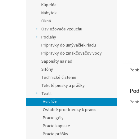
Kúpeľňa
Nábytok
Okná
Osviežovače vzduchu
Podlahy
Prípravky do umývačiek riadu
Prípravky do zmäkčovačov vody
Saponáty na riad
Sifóny
Popi
Technické čistenie
Tekuté piesky a prášky
Pod
Textil
Aviváže
Popi
Ostatné prostriedky k praniu
Pracie gély
Pracie kapsule
Pracie prášky