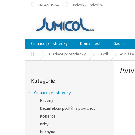
Prejsť
043 422 15 64
jumicol@jumicol.sk
na
obsah
Čistiace prostriedky
Domácnosť
Gastro
Domov
Čistiace prostriedky
Textil
Aviváže
B
Aviv
o
Preskočiť
č
Kategórie
kategórie
n
ý
Čistiace prostriedky
p
Bazény
a
Dezinfekcia podláh a povrchov
n
e
Koberce
l
Krby
Kuchyňa