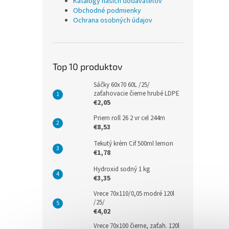
Katalógy našich dodávateľov
Obchodné podmienky
Ochrana osobných údajov
Top 10 produktov
Sáčky 60x70 60L /25/
zaťahovacie čierne hrubé LDPE
€2,05
Priem roll 26 2 vr cel 244m
€8,53
Tekutý krém Cif 500ml lemon
€1,78
Hydroxid sodný 1 kg
€3,35
Vrece 70x110/0,05 modré 120l
/25/
€4,02
Vrece 70x100 čierne, zaťah. 120l