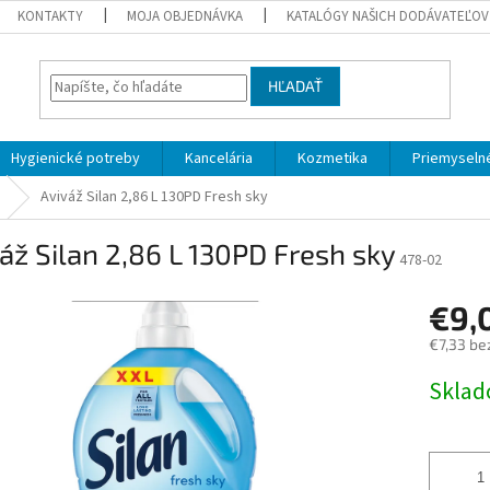
KONTAKTY
MOJA OBJEDNÁVKA
KATALÓGY NAŠICH DODÁVATEĽOV
HĽADAŤ
Hygienické potreby
Kancelária
Kozmetika
Priemyselné
Aviváž Silan 2,86 L 130PD Fresh sky
áž Silan 2,86 L 130PD Fresh sky
478-02
€9,
€7,33 be
Jednotk
Skla
cena: