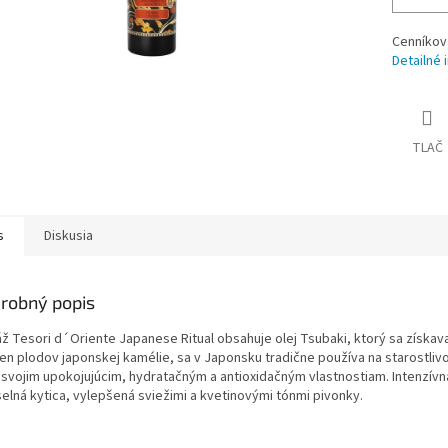
Cenníkov
Detailné 
TLAČ
s
Diskusia
robný popis
áž Tesori d´Oriente Japanese Ritual obsahuje olej Tsubaki, ktorý sa získav
en plodov japonskej kamélie, sa v Japonsku tradične používa na starostlivo
i svojim upokojujúcim, hydratačným a antioxidačným vlastnostiam. Intenzívn
elná kytica, vylepšená sviežimi a kvetinovými tónmi pivonky.