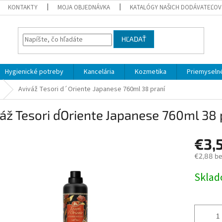
KONTAKTY
MOJA OBJEDNÁVKA
KATALÓGY NAŠICH DODÁVATEĽOV
HĽADAŤ
Hygienické potreby
Kancelária
Kozmetika
Priemyselné
Aviváž Tesori d´Oriente Japanese 760ml 38 praní
áž Tesori d´Oriente Japanese 760ml 38 
€3,
€2,88 b
Jednotk
Skla
cena: