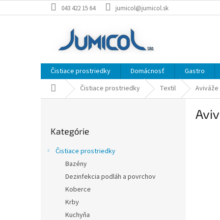
Prejsť
043 422 15 64
jumicol@jumicol.sk
na
obsah
Čistiace prostriedky
Domácnosť
Gastro
Domov
Čistiace prostriedky
Textil
Aviváže
B
Aviv
o
Preskočiť
č
Kategórie
kategórie
n
ý
Čistiace prostriedky
p
Bazény
a
Dezinfekcia podláh a povrchov
n
e
Koberce
l
Krby
Kuchyňa