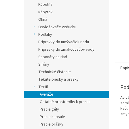
Kúpeľňa
Nábytok
Okná
Osviežovače vzduchu
Podlahy
Prípravky do umývačiek riadu
Prípravky do zmäkčovačov vody
Saponáty na riad
Sifóny
Popi
Technické čistenie
Tekuté piesky a prášky
Pod
Textil
Aviváže
Aviv
Ostatné prostriedky k praniu
semi
kvôl
Pracie gély
zmys
Pracie kapsule
Pracie prášky