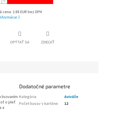
á cena: 2.88 EUR bez DPH
informácie
OPÝTAŤ SA
ZDIEĽAŤ
Dodatočné parametre
a lisovaním
Kategória
:
Aviváže
sť o pleť
Počet kusov v kartóne
:
12
a a