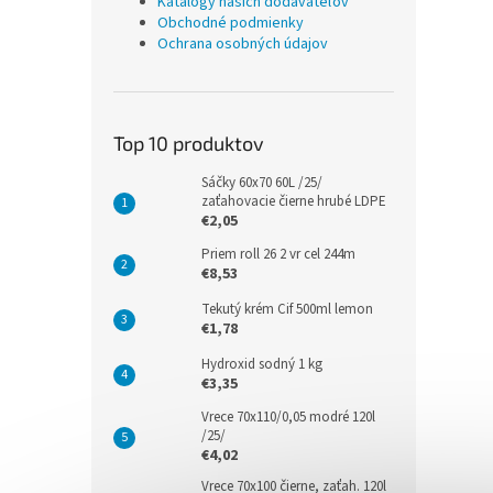
Katalógy našich dodávateľov
Obchodné podmienky
Ochrana osobných údajov
Top 10 produktov
Sáčky 60x70 60L /25/
zaťahovacie čierne hrubé LDPE
€2,05
Priem roll 26 2 vr cel 244m
€8,53
Tekutý krém Cif 500ml lemon
€1,78
Hydroxid sodný 1 kg
€3,35
Vrece 70x110/0,05 modré 120l
/25/
€4,02
Vrece 70x100 čierne, zaťah. 120l