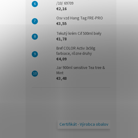
/10/ 69709
€2,16
Osv vzd Hang Tag FRE-PRO
€3,55
Tekutý krém Cif 500ml biely
€1,78
Bref COLOR Activ 3x50g
farbiace, rôzne druhy
€4,09
Jar 900ml sensitive Tea tree &
Mint
€3,48
Certifikát - Výrobca obalov