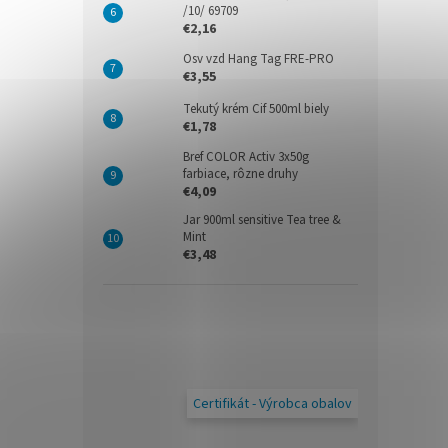
/10/ 69709
€2,16
Osv vzd Hang Tag FRE-PRO
€3,55
Tekutý krém Cif 500ml biely
€1,78
Bref COLOR Activ 3x50g
farbiace, rôzne druhy
€4,09
Jar 900ml sensitive Tea tree &
Mint
€3,48
Certifikát - Výrobca obalov