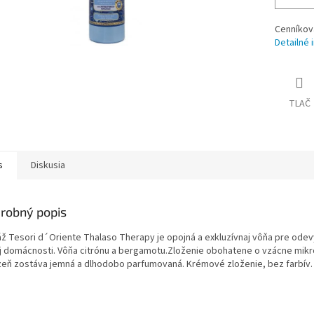
Cenníkov
Detailné 
TLAČ
s
Diskusia
robný popis
áž Tesori d´Oriente Thalaso Therapy je opojná a exkluzívnaj vôňa pre odevy
j domácnosti. Vôňa citrónu a bergamotu.Zloženie obohatene o vzácne mikr
izeň zostáva jemná a dlhodobo parfumovaná. Krémové zloženie, bez farbív.