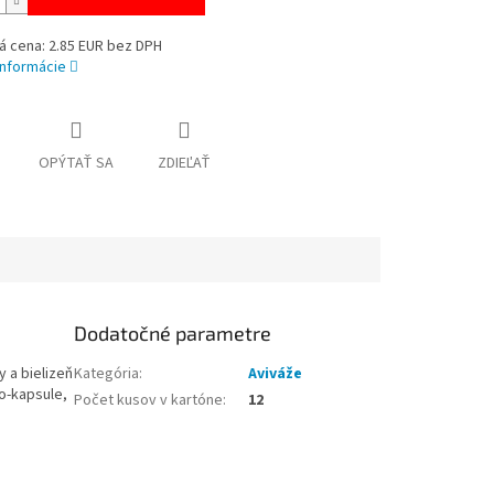
á cena: 2.85 EUR bez DPH
informácie
OPÝTAŤ SA
ZDIEĽAŤ
Dodatočné parametre
 a bielizeň
Kategória
:
Aviváže
o-kapsule,
Počet kusov v kartóne
:
12