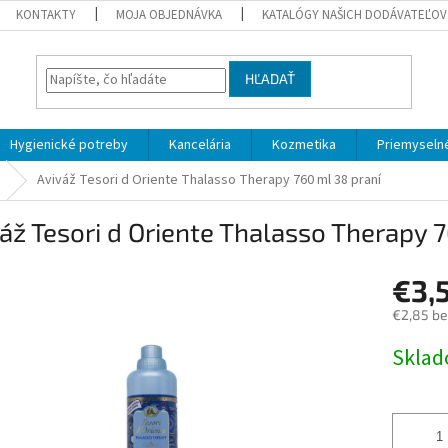
KONTAKTY
MOJA OBJEDNÁVKA
KATALÓGY NAŠICH DODÁVATEĽOV
HĽADAŤ
Hygienické potreby
Kancelária
Kozmetika
Priemyselné
Aviváž Tesori d Oriente Thalasso Therapy 760 ml 38 praní
áž Tesori d Oriente Thalasso Therapy 
€3,
€2,85 b
Jednotk
Skla
cena: