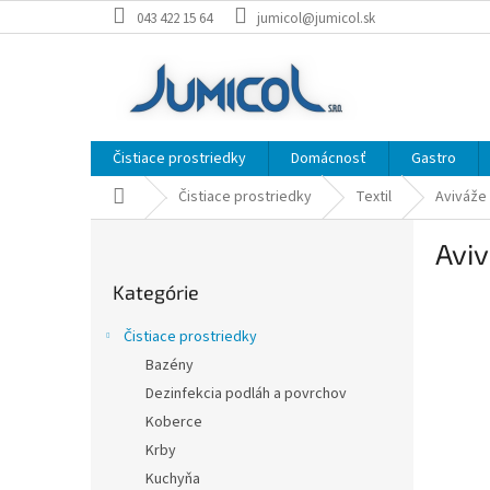
Prejsť
043 422 15 64
jumicol@jumicol.sk
na
obsah
Čistiace prostriedky
Domácnosť
Gastro
Domov
Čistiace prostriedky
Textil
Aviváže
B
Aviv
o
Preskočiť
č
Kategórie
kategórie
n
ý
Čistiace prostriedky
p
Bazény
a
Dezinfekcia podláh a povrchov
n
e
Koberce
l
Krby
Kuchyňa