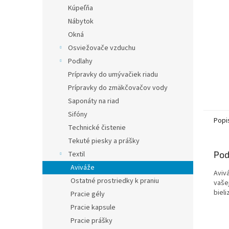
Kúpeľňa
Nábytok
Okná
Osviežovače vzduchu
Podlahy
Prípravky do umývačiek riadu
Prípravky do zmäkčovačov vody
Saponáty na riad
Sifóny
Popi
Technické čistenie
Tekuté piesky a prášky
Pod
Textil
Aviváže
Aviv
Ostatné prostriedky k praniu
vaše
biel
Pracie gély
Pracie kapsule
Pracie prášky