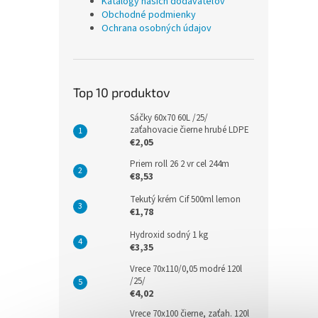
Katalógy našich dodávateľov
Obchodné podmienky
Ochrana osobných údajov
Top 10 produktov
Sáčky 60x70 60L /25/
zaťahovacie čierne hrubé LDPE
€2,05
Priem roll 26 2 vr cel 244m
€8,53
Tekutý krém Cif 500ml lemon
€1,78
Hydroxid sodný 1 kg
€3,35
Vrece 70x110/0,05 modré 120l
/25/
€4,02
Vrece 70x100 čierne, zaťah. 120l