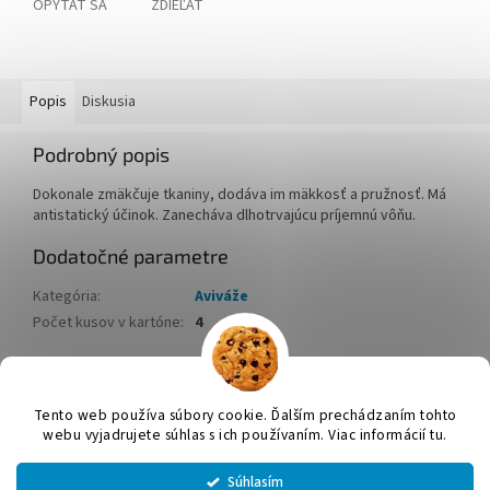
OPÝTAŤ SA
ZDIEĽAŤ
Popis
Diskusia
Podrobný popis
Dokonale zmäkčuje tkaniny, dodáva im mäkkosť a pružnosť. Má
antistatický účinok. Zanecháva dlhotrvajúcu príjemnú vôňu.
Dodatočné parametre
Kategória
:
Aviváže
Počet kusov v kartóne
:
4
Z
á
Tento web používa súbory cookie. Ďalším prechádzaním tohto
Vytvoril Shoptet
p
webu vyjadrujete súhlas s ich používaním. Viac informácií tu.
ä
t
Súhlasím