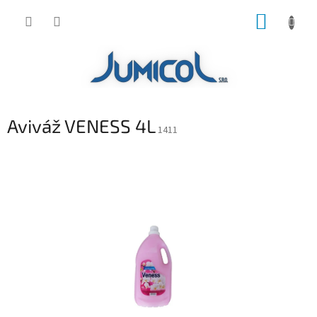
Prejsť
NÁKUP
na
obsah
KOŠÍK
Aviváž VENESS 4L
1411