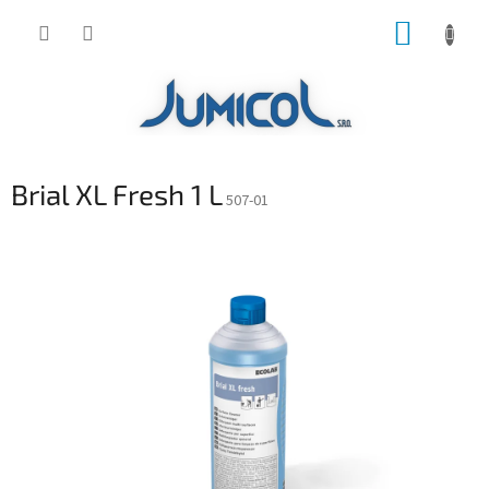
Prejsť
NÁKUP
na
obsah
KOŠÍK
Brial XL Fresh 1 L
507-01