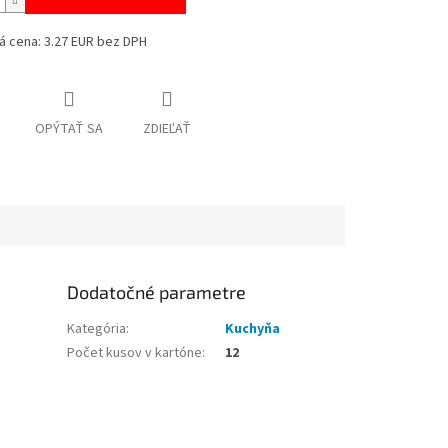
á cena: 3.27 EUR bez DPH
OPÝTAŤ SA
ZDIEĽAŤ
Dodatočné parametre
Kategória
:
Kuchyňa
Počet kusov v kartóne
:
12