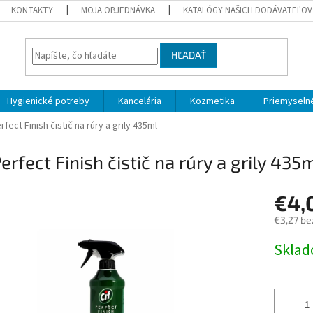
KONTAKTY
MOJA OBJEDNÁVKA
KATALÓGY NAŠICH DODÁVATEĽOV
HĽADAŤ
Hygienické potreby
Kancelária
Kozmetika
Priemyselné
rfect Finish čistič na rúry a grily 435ml
Perfect Finish čistič na rúry a grily 435
€4,
€3,27 be
Jednotk
Skla
cena: