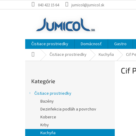
Prejsť
043 422 15 64
jumicol@jumicol.sk
na
obsah
Čistiace prostriedky
Domácnosť
Gastro
Domov
Čistiace prostriedky
Kuchyňa
Cif Pe
B
Cif 
o
Preskočiť
č
Kategórie
kategórie
n
ý
Čistiace prostriedky
p
Bazény
a
Dezinfekcia podláh a povrchov
n
e
Koberce
l
Krby
Kuchyňa