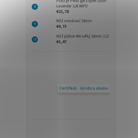
Prací pr Persil gél Expert color
Lavender 3,6l 80PD
€21,78
Nôž orezávací 18mm
€0,73
Nôž plátok NN veľký 18mm /12/
€1,47
Certifikát - Výrobca obalov