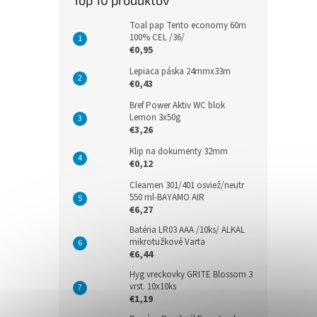
Top 10 produktov
Toal pap Tento economy 60m
100% CEL /36/
€0,95
Lepiaca páska 24mmx33m
€0,43
Bref Power Aktiv WC blok
Lemon 3x50g
€3,26
Klip na dokumenty 32mm
€0,12
Cleamen 301/401 osviež/neutr
550 ml-BAYAMO AIR
€6,27
Batéria LR03 AAA /10ks/ ALKAL
mikrotužkové Varta
€6,44
Hyg vreckovky GRITE Blossom 3
vrst. 10x10ks
€1,19