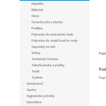
Kúpeľňa
Nábytok
Okná
Osviežovače vzduchu
Podlahy
Prípravky do umývačiek riadu
Prípravky do zmäkčovačov vody
Saponáty na riad
Sifóny
Popi
Technické čistenie
Tekuté piesky a prášky
Pod
Textil
Toaleta
Popi
Domácnosť
Gastro
Hygienické potreby
Kancelária