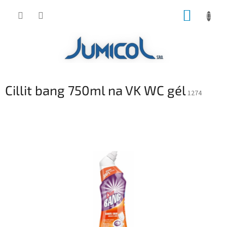
Prejsť
NÁKUP
na
obsah
KOŠÍK
Cillit bang 750ml na VK WC gél
1274