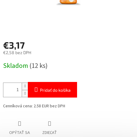
€3,17
€2,58 bez DPH
Jednotková
Skladom
(12 ks)
cena:
Pridať do košíka
Cenníková cena: 2.58 EUR bez DPH
OPÝTAŤ SA
ZDIEĽAŤ