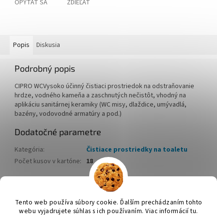
OPÝTAŤ SA
ZDIEĽAŤ
Popis
Diskusia
Podrobný popis
CIPRO WCVysoko účinný čistiaci prostriedok na odstraňovanie
hrdze, vodného kameňa a zaschnutých nečistôt, vhodný na
aplikáciu sanitárnej keramiky (WC misy, dlaždice, umývadlá,
bazény, vodovodné armatúry a pod.)
Dodatočné parametre
Kategória
:
Čistiace prostriedky na toaletu
Počet kusov v kartóne
:
18
Z
á
Tento web používa súbory cookie. Ďalším prechádzaním tohto
Vytvoril Shoptet
p
webu vyjadrujete súhlas s ich používaním. Viac informácií tu.