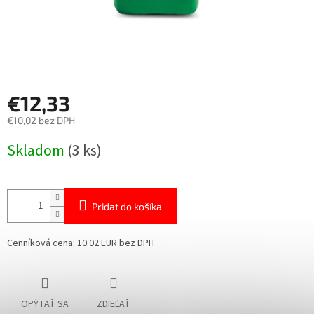
€12,33
€10,02 bez DPH
Jednotková
Skladom
(3 ks)
cena:
Pridať do košíka
Cenníková cena: 10.02 EUR bez DPH
OPÝTAŤ SA
ZDIEĽAŤ