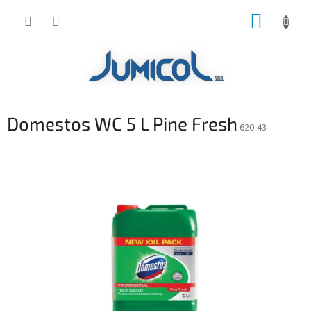
Prejsť
NÁKUP
na
obsah
KOŠÍK
Domestos WC 5 L Pine Fresh
620-43