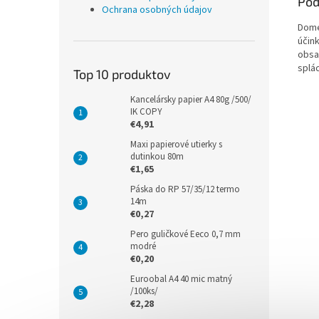
Pod
Ochrana osobných údajov
Dome
účin
obsa
splác
Top 10 produktov
Kancelársky papier A4 80g /500/
IK COPY
€4,91
Maxi papierové utierky s
dutinkou 80m
€1,65
Páska do RP 57/35/12 termo
14m
€0,27
Pero guličkové Eeco 0,7 mm
modré
€0,20
Euroobal A4 40 mic matný
/100ks/
€2,28