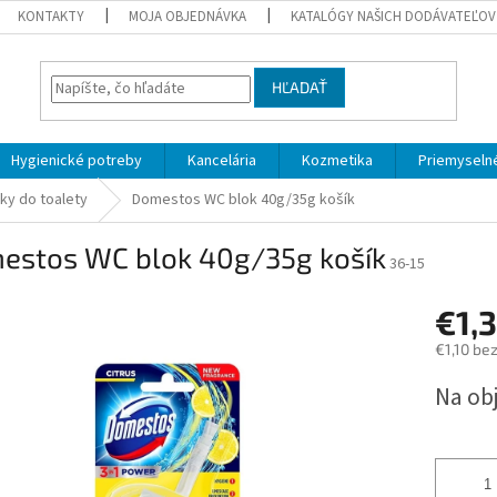
KONTAKTY
MOJA OBJEDNÁVKA
KATALÓGY NAŠICH DODÁVATEĽOV
HĽADAŤ
Hygienické potreby
Kancelária
Kozmetika
Priemyselné
ky do toalety
Domestos WC blok 40g/35g košík
estos WC blok 40g/35g košík
36-15
€1,
€1,10 be
Jednotk
Na ob
cena: