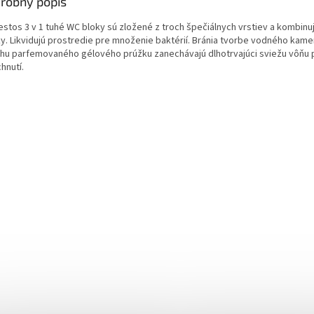
robný popis
stos 3 v 1 tuhé WC bloky sú zložené z troch špečiálnych vrstiev a kombinujú
ky. Likvidujú prostredie pre množenie baktérií. Bránia tvorbe vodného kam
hu parfemovaného gélového prúžku zanechávajú dlhotrvajúci sviežu vôňu
hnutí.