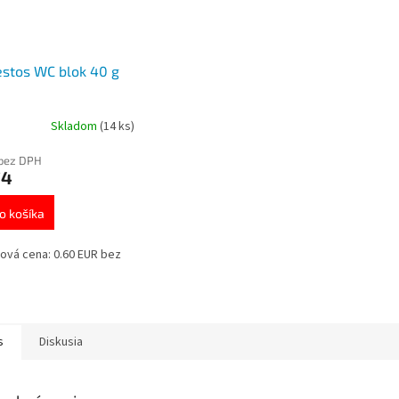
stos WC blok 40 g
Skladom
(14 ks)
 bez DPH
74
o košíka
ová cena: 0.60 EUR bez
s
Diskusia