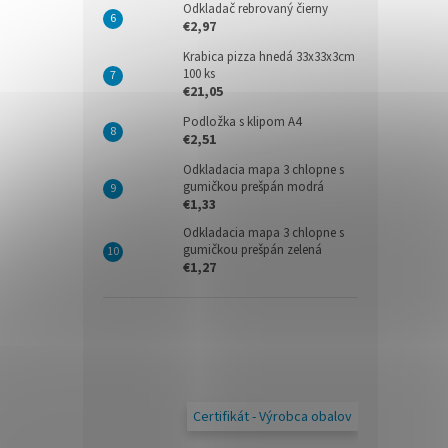
Odkladač rebrovaný čierny
€2,97
Krabica pizza hnedá 33x33x3cm
100 ks
€21,05
Podložka s klipom A4
€2,51
Odkladacia mapa 3 chlopne s
gumičkou prešpán modrá
€1,33
Odkladacia mapa 3 chlopne s
gumičkou prešpán zelená
€1,27
Certifikát - Výrobca obalov