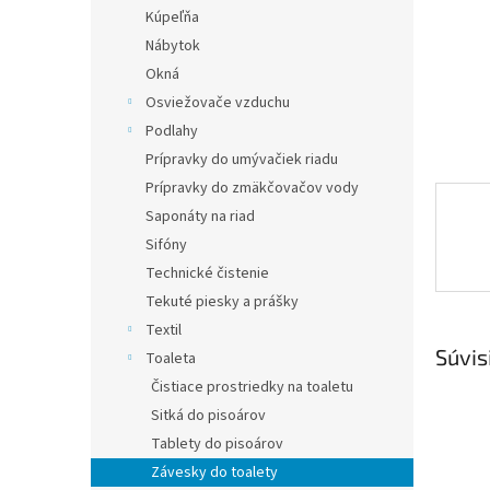
Kúpeľňa
Nábytok
Okná
Osviežovače vzduchu
Podlahy
Prípravky do umývačiek riadu
Prípravky do zmäkčovačov vody
Saponáty na riad
Sifóny
Technické čistenie
Tekuté piesky a prášky
Textil
Súvis
Toaleta
Čistiace prostriedky na toaletu
Sitká do pisoárov
Tablety do pisoárov
Závesky do toalety