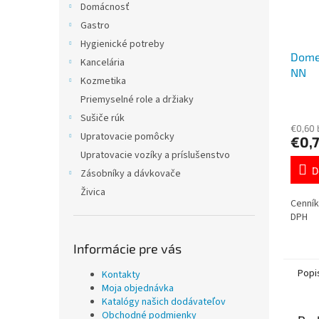
Domácnosť
Gastro
Hygienické potreby
Dome
Kancelária
NN
Kozmetika
Priemyselné role a držiaky
Sušiče rúk
€0,60
Upratovacie pomôcky
€0,
Upratovacie vozíky a príslušenstvo
D
Zásobníky a dávkovače
Živica
Cenník
DPH
Informácie pre vás
Popi
Kontakty
Moja objednávka
Katalógy našich dodávateľov
Obchodné podmienky