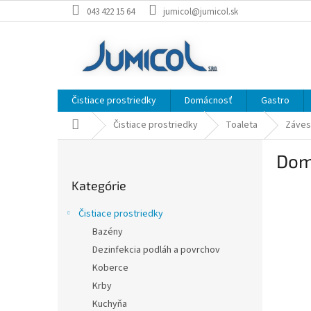
Prejsť
043 422 15 64
jumicol@jumicol.sk
na
obsah
Čistiace prostriedky
Domácnosť
Gastro
Domov
Čistiace prostriedky
Toaleta
Záves
B
Dom
o
Preskočiť
č
Kategórie
kategórie
n
ý
Čistiace prostriedky
p
Bazény
a
Dezinfekcia podláh a povrchov
n
e
Koberce
l
Krby
Kuchyňa