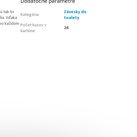
Dodatočné parametre
 tak tri
Závesky do
Kategória
:
eňa. Vďaka
toalety
 po každom
Počet kusov v
24
kartóne
: