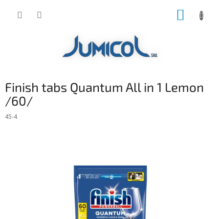
Prejsť
NÁKUP
na
obsah
KOŠÍK
Finish tabs Quantum All in 1 Lemon
/60/
45-4