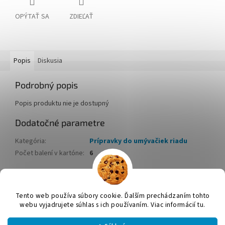
OPÝTAŤ SA
ZDIEĽAŤ
Popis
Diskusia
Podrobný popis
Popis produktu nie je dostupný
Dodatočné parametre
Kategória
:
Prípravky do umývačiek riadu
Počet balení v kartóne
:
6
Z
á
Tento web používa súbory cookie. Ďalším prechádzaním tohto
Vytvoril Shoptet
p
webu vyjadrujete súhlas s ich používaním. Viac informácií tu.
ä