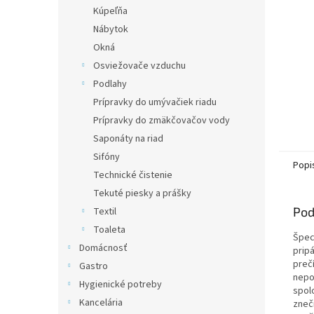
Kúpeľňa
Nábytok
Okná
Osviežovače vzduchu
Podlahy
Prípravky do umývačiek riadu
Prípravky do zmäkčovačov vody
Saponáty na riad
Sifóny
Popi
Technické čistenie
Tekuté piesky a prášky
Pod
Textil
Toaleta
Špeci
Domácnosť
prip
preč
Gastro
nepo
Hygienické potreby
spol
Kancelária
zneč