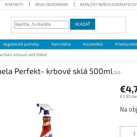
KONTAKTY
MOJA OBJEDNÁVKA
KATALÓGY NAŠICH DODÁVATEĽOV
HĽADAŤ
Hygienické potreby
Kancelária
Kozmetika
Priemyselné
Perfekt- krbové sklá 500ml
nela Perfekt- krbové sklá 500ml
510
€4,
€3,85 b
Jednotk
Na ob
cena: