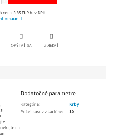
á cena: 3.85 EUR bez DPH
informácie
OPÝTAŤ SA
ZDIEĽAŤ
Dodatočné parametre
,
Kategória
:
Krby
si
Počet kusov v kartóne
:
10
k
jte
riekajte na
šom