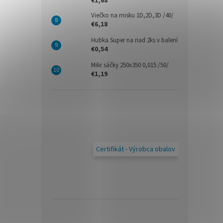
€1,68
Viečko na misku 1D,2D,3D /40/
€6,18
Hubka Super na riad 2ks v balení
€0,54
Mikr sáčky 250x350 0,015 /50/
€1,19
Certifikát - Výrobca obalov