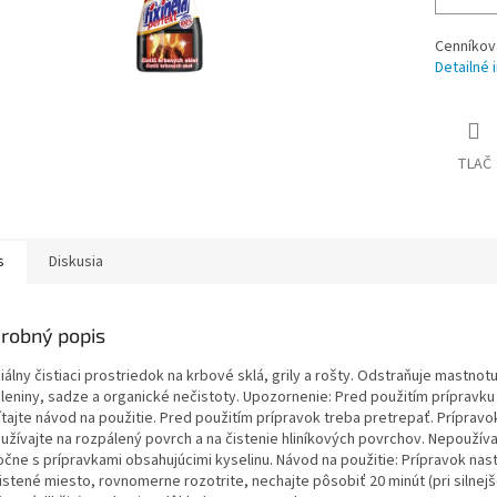
Cenníkov
Detailné 
TLAČ
s
Diskusia
robný popis
álny čistiaci prostriedok na krbové sklá, grily a rošty. Odstraňuje mastnotu
áleniny, sadze a organické nečistoty. Upozornenie: Pred použitím prípravku 
ítajte návod na použitie. Pred použitím prípravok treba pretrepať. Prípravo
užívajte na rozpálený povrch a na čistenie hliníkových povrchov. Nepoužíva
očne s prípravkami obsahujúcimi kyselinu. Návod na použitie: Prípravok nast
istené miesto, rovnomerne rozotrite, nechajte pôsobiť 20 minút (pri silnej