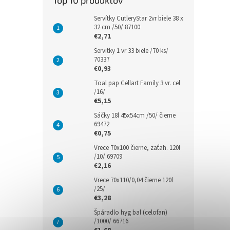
Top 10 produktov
Servítky CutleryStar 2vr biele 38 x
32 cm /50/ 87100
€2,71
Servitky 1 vr 33 biele /70 ks/
70337
€0,93
Toal pap Cellart Family 3 vr. cel
/16/
€5,15
Sáčky 18l 45x54cm /50/ čierne
69472
€0,75
Vrece 70x100 čierne, zaťah. 120l
/10/ 69709
€2,16
Vrece 70x110/0,04 čierne 120l
/25/
€3,28
Špáradlo hyg bal (celofan)
/1000/ 66716