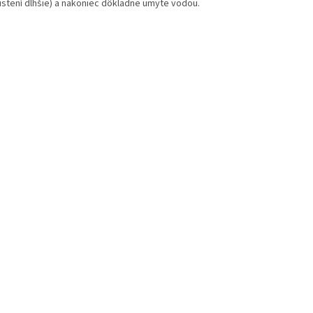
istení dlhšie) a nakoniec dôkladne umyte vodou.