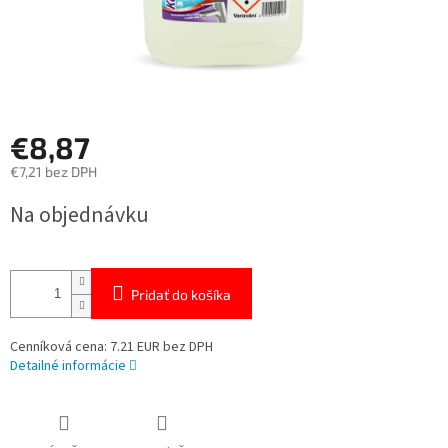
€8,87
€7,21 bez DPH
Jednotková
Na objednávku
cena:
Pridať do košíka
Cenníková cena: 7.21 EUR bez DPH
Detailné informácie