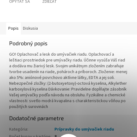
OPÝTAŤ SA
ZDIEĽAŤ
Popis
Diskusia
Podrobný popis
GO! Oplachovač a lesk do umývačiek riadu. Oplachovací a
leštiaci prostriedok pre umývačky riadu. Účinne vysúša Váš riad
a dodáva mu žiarivý lesk. Svojim unikátnym zložením zabraňuje
tvorbe usadenín na riade, pohároch a príboroch. Zloženie: menej
ako 5%: aniónové povrchovo aktívne látky, EDTA a jej soli.
Nebezpečné zložky: (2-butoxyetoxy)-octová kyselina, Alkylether
karboxylová kyselina Dávkovanie: Pravidelne dopĺňajte zásobník
Vašej umývačky podľa návodu na obsluhu. Fyzikálne a chemické
vlastnosti: svetlo modrá kvapalina s charakteristickou vôňou po
použitých surovinách
Dodatočné parametre
Kategória
:
Prípravky do umývačiek riadu
Počet kusov v kartóne
:
8