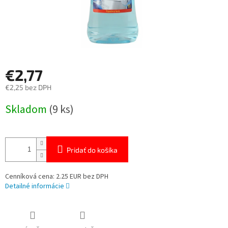
€2,77
€2,25 bez DPH
Jednotková
Skladom
(9 ks)
cena:
Pridať do košíka
Cenníková cena: 2.25 EUR bez DPH
Detailné informácie