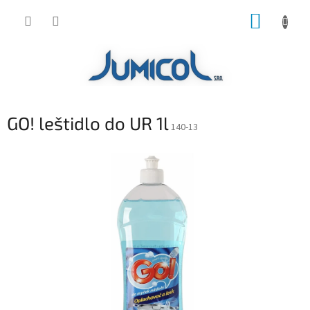
Prejsť
NÁKUP
na
obsah
KOŠÍK
GO! leštidlo do UR 1l
140-13