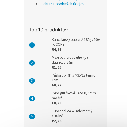
Ochrana osobných údajov
Top 10 produktov
Kancelársky papier A4 80g /500/
IK COPY
€4,91
Maxi papierové utierky s
dutinkou 80m
€1,65
Páska do RP 57/35/12 termo
14m
€0,27
Pero guličkové Eeco 0,7 mm
modré
€0,20
Euroobal A4 40 mic matný
/100ks/
€2,28