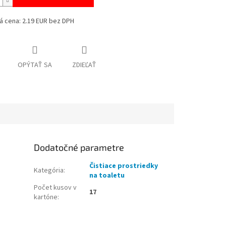
á cena: 2.19 EUR bez DPH
OPÝTAŤ SA
ZDIEĽAŤ
Dodatočné parametre
Čistiace prostriedky
Kategória
:
na toaletu
Počet kusov v
17
kartóne
: