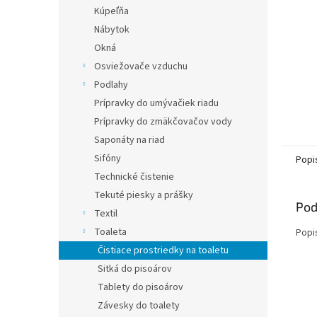
Kúpeľňa
Nábytok
Okná
Osviežovače vzduchu
Podlahy
Prípravky do umývačiek riadu
Prípravky do zmäkčovačov vody
Saponáty na riad
Sifóny
Popi
Technické čistenie
Tekuté piesky a prášky
Pod
Textil
Toaleta
Popi
Čistiace prostriedky na toaletu
Sitká do pisoárov
Tablety do pisoárov
Závesky do toalety