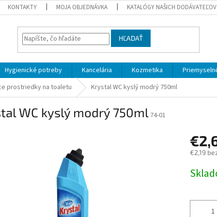
KONTAKTY
MOJA OBJEDNÁVKA
KATALÓGY NAŠICH DODÁVATEĽOV
HĽADAŤ
Hygienické potreby
Kancelária
Kozmetika
Priemyselné
ce prostriedky na toaletu
Krystal WC kyslý modrý 750ml
stal WC kyslý modrý 750ml
74-01
€2,
€2,19 be
Jednotk
Skla
cena: