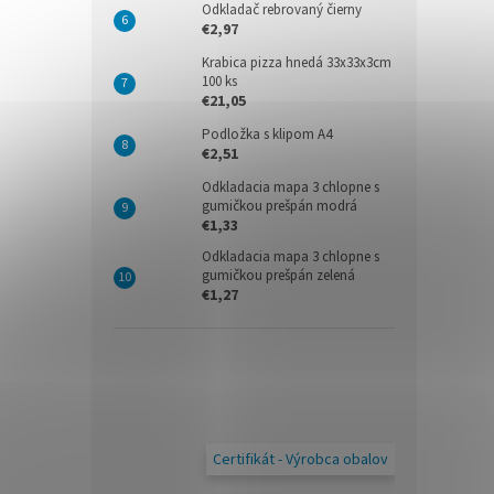
Odkladač rebrovaný čierny
€2,97
Krabica pizza hnedá 33x33x3cm
100 ks
€21,05
Podložka s klipom A4
€2,51
Odkladacia mapa 3 chlopne s
gumičkou prešpán modrá
€1,33
Odkladacia mapa 3 chlopne s
gumičkou prešpán zelená
€1,27
Certifikát - Výrobca obalov