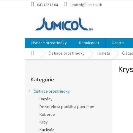
Prejsť
043 422 15 64
jumicol@jumicol.sk
na
obsah
Čistiace prostriedky
Domácnosť
Gastro
Domov
Čistiace prostriedky
Toaleta
Čistia
B
Kry
o
Preskočiť
č
Kategórie
kategórie
n
ý
Čistiace prostriedky
p
Bazény
a
Dezinfekcia podláh a povrchov
n
e
Koberce
l
Krby
Kuchyňa