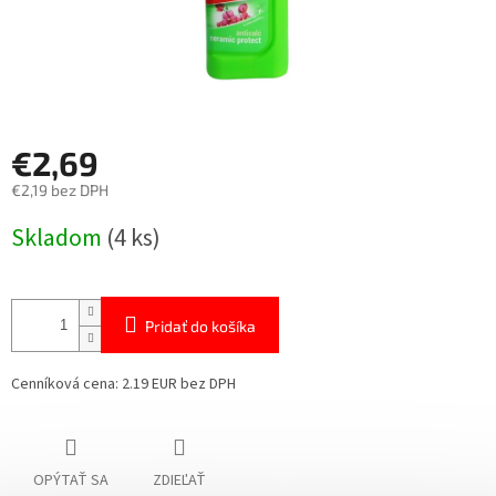
€2,69
€2,19 bez DPH
Jednotková
Skladom
(4 ks)
cena:
Pridať do košíka
Cenníková cena: 2.19 EUR bez DPH
OPÝTAŤ SA
ZDIEĽAŤ