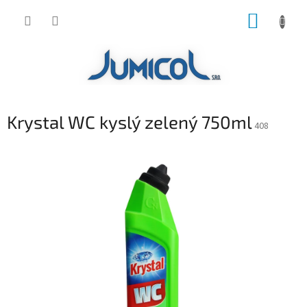
Prejsť
NÁKUP
na
obsah
KOŠÍK
Krystal WC kyslý zelený 750ml
408