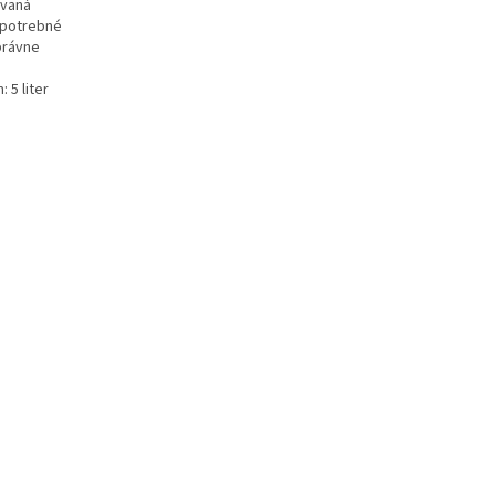
ovaná
e potrebné
právne
é
 5 liter