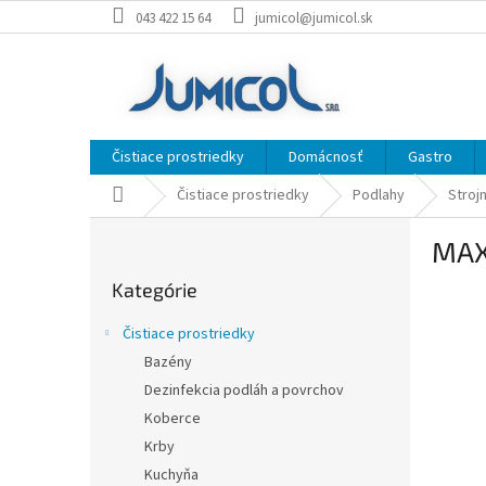
Prejsť
043 422 15 64
jumicol@jumicol.sk
na
obsah
Čistiace prostriedky
Domácnosť
Gastro
Domov
Čistiace prostriedky
Podlahy
Stroj
B
MAX
o
Preskočiť
č
Kategórie
kategórie
n
ý
Čistiace prostriedky
p
Bazény
a
Dezinfekcia podláh a povrchov
n
e
Koberce
l
Krby
Kuchyňa