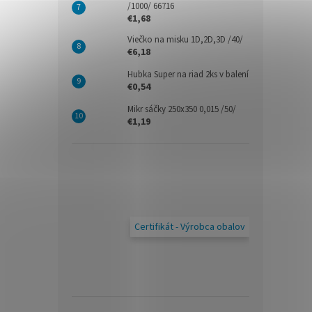
/1000/ 66716
€1,68
Viečko na misku 1D,2D,3D /40/
€6,18
Hubka Super na riad 2ks v balení
€0,54
Mikr sáčky 250x350 0,015 /50/
€1,19
Certifikát - Výrobca obalov