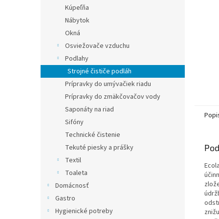
Kúpeľňa
Nábytok
Okná
Osviežovače vzduchu
Podlahy
Strojné čističe podláh
Prípravky do umývačiek riadu
Prípravky do zmäkčovačov vody
Saponáty na riad
Popi
Sifóny
Technické čistenie
Pod
Tekuté piesky a prášky
Textil
Ecol
Toaleta
účin
zlože
Domácnosť
údržb
Gastro
odst
Hygienické potreby
zniž