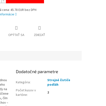
á cena: 45.78 EUR bez DPH
informácie
OPÝTAŤ SA
ZDIEĽAŤ
Dodatočné parametre
adnou
Strojné čističe
Kategória
:
Jeho
podláh
ady na
Počet kusov v
2
 účinne
kartóne
:
%, čím
chov –