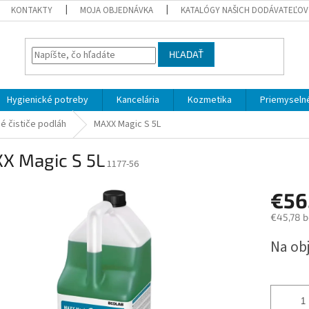
KONTAKTY
MOJA OBJEDNÁVKA
KATALÓGY NAŠICH DODÁVATEĽOV
HĽADAŤ
Hygienické potreby
Kancelária
Kozmetika
Priemyselné
né čističe podláh
MAXX Magic S 5L
X Magic S 5L
1177-56
€56
€45,78 
Jednotk
Na ob
cena: