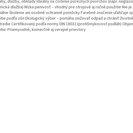
ahy, dlažby, obklady Ideálny na čistenie poréznych povrchov (napr. neglaz
mická dlažba) Nízka penivosť – vhodný pre strojové aj ručné použitie Nie j
iálne školenie ani osobné ochranné pomôcky Farebné značenie uľahčuje s
itie podľa zón Ekologický výber – pomáha znižovať odpad a chrániť životn
tredie Certifikovaný podľa normy DIN 18032 (protišmykovosť podláh) Objem:
itie: Priemyselné, komerčné aj verejné priestory