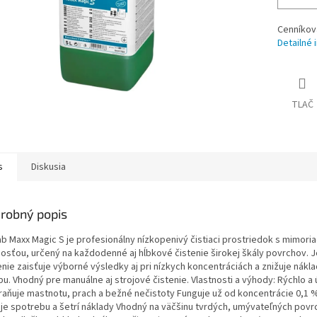
Cenníkov
Detailné 
TLAČ
s
Diskusia
robný popis
ab Maxx Magic S je profesionálny nízkopenivý čistiaci prostriedok s mimori
nosťou, určený na každodenné aj hĺbkové čistenie širokej škály povrchov. 
nie zaisťuje výborné výsledky aj pri nízkych koncentráciách a znižuje nákl
u. Vhodný pre manuálne aj strojové čistenie. Vlastnosti a výhody: Rýchlo a
raňuje mastnotu, prach a bežné nečistoty Funguje už od koncentrácie 0,1 
uje spotrebu a šetrí náklady Vhodný na väčšinu tvrdých, umývateľných povr