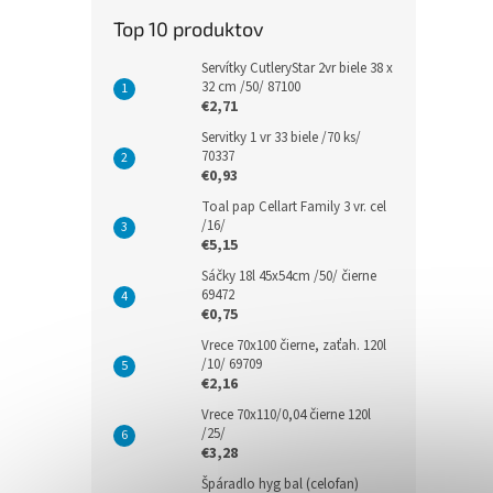
Top 10 produktov
Servítky CutleryStar 2vr biele 38 x
32 cm /50/ 87100
€2,71
Servitky 1 vr 33 biele /70 ks/
70337
€0,93
Toal pap Cellart Family 3 vr. cel
/16/
€5,15
Sáčky 18l 45x54cm /50/ čierne
69472
€0,75
Vrece 70x100 čierne, zaťah. 120l
/10/ 69709
€2,16
Vrece 70x110/0,04 čierne 120l
/25/
€3,28
Špáradlo hyg bal (celofan)