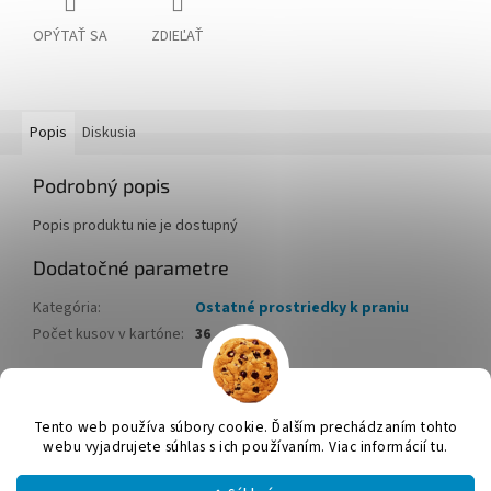
OPÝTAŤ SA
ZDIEĽAŤ
Popis
Diskusia
Podrobný popis
Popis produktu nie je dostupný
Dodatočné parametre
Kategória
:
Ostatné prostriedky k praniu
Počet kusov v kartóne
:
36
Z
á
Tento web používa súbory cookie. Ďalším prechádzaním tohto
Vytvoril Shoptet
p
webu vyjadrujete súhlas s ich používaním. Viac informácií tu.
ä