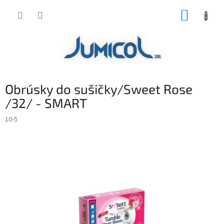
Prejsť
NÁKUP
na
obsah
KOŠÍK
Obrúsky do sušičky/Sweet Rose
/32/ - SMART
10-5