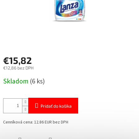
€15,82
€12,86 bez DPH
Jednotková
Skladom
(6 ks)
cena:
Pridať do košíka
Cenníková cena: 12.86 EUR bez DPH