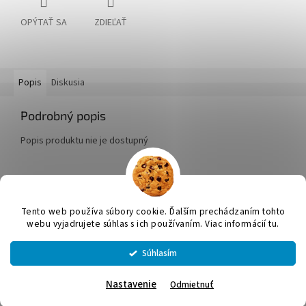
OPÝTAŤ SA
ZDIEĽAŤ
Popis
Diskusia
Podrobný popis
Popis produktu nie je dostupný
Z
á
Tento web používa súbory cookie. Ďalším prechádzaním tohto
Vytvoril Shoptet
p
webu vyjadrujete súhlas s ich používaním. Viac informácií tu.
ä
t
Súhlasím
Copyright 2026
JUMICOL, s.r.o.
. Všetky práva vyhradené.
Upraviť
i
nastavenie cookies
e
Nastavenie
Odmietnuť