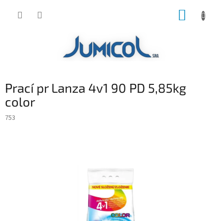
Prejsť
NÁKUP
na
obsah
KOŠÍK
Prací pr Lanza 4v1 90 PD 5,85kg
color
753