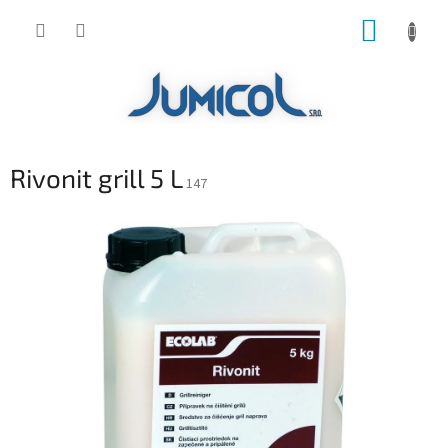
Prejsť
NÁKUP
na
obsah
KOŠÍK
Rivonit grill 5 L
147