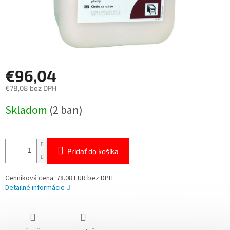
€96,04
€78,08 bez DPH
Jednotková
Skladom
(2 ban)
cena:
Pridať do košíka
Cenníková cena: 78.08 EUR bez DPH
Detailné informácie