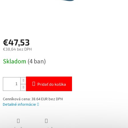
€47,53
€38,64 bez DPH
Jednotková
Skladom
(4 ban)
cena:
Pridať do košíka
Cenníková cena: 38.64 EUR bez DPH
Detailné informácie