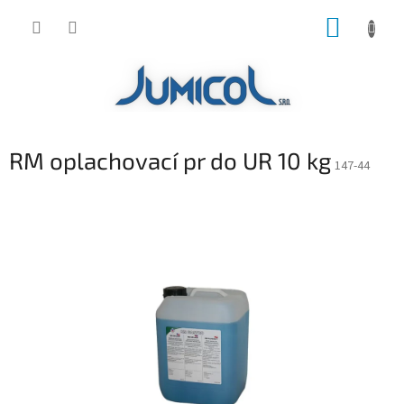
Prejsť
NÁKUP
na
obsah
KOŠÍK
RM oplachovací pr do UR 10 kg
147-44