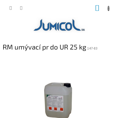
Prejsť
NÁKUP
na
obsah
KOŠÍK
RM umývací pr do UR 25 kg
147-83