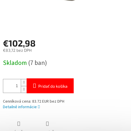
€102,98
€83,72 bez DPH
Jednotková
Skladom
(7 ban)
cena:
Pridať do košíka
Cenníková cena: 83.72 EUR bez DPH
Detailné informácie