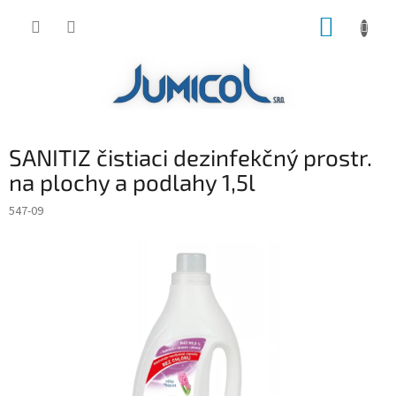
Prejsť
NÁKUP
na
obsah
KOŠÍK
SANITIZ čistiaci dezinfekčný prostr.
na plochy a podlahy 1,5l
547-09