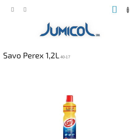
Prejsť
NÁKUP
na
obsah
KOŠÍK
Savo Perex 1,2L
40-17