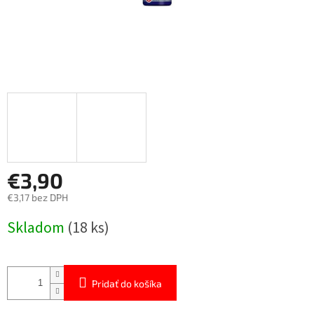
€3,90
€3,17 bez DPH
Jednotková
Skladom
(18 ks)
cena:
Pridať do košíka