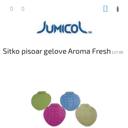
Prejsť
NÁKUP
na
obsah
KOŠÍK
Sitko pisoar gelove Aroma Fresh
137-09