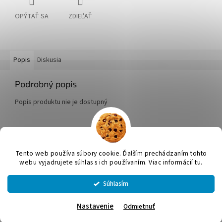
OPÝTAŤ SA
ZDIEĽAŤ
Popis
Diskusia
Podrobný popis
Popis produktu nie je dostupný
Z
á
Tento web používa súbory cookie. Ďalším prechádzaním tohto
Vytvoril Shoptet
p
webu vyjadrujete súhlas s ich používaním. Viac informácií tu.
ä
t
Súhlasím
Copyright 2026
JUMICOL, s.r.o.
. Všetky práva vyhradené.
Upraviť
i
nastavenie cookies
e
Nastavenie
Odmietnuť