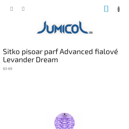
Prejsť
NÁKUP
na
obsah
KOŠÍK
Sitko pisoar parf Advanced fialové
Levander Dream
63-69