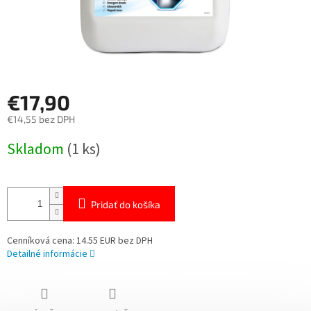
€17,90
€14,55 bez DPH
Jednotková
Skladom
(1 ks)
cena:
Pridať do košíka
Cenníková cena: 14.55 EUR bez DPH
Detailné informácie