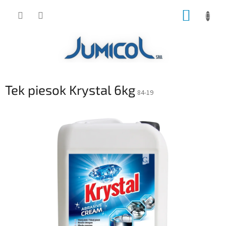
Prejsť
NÁKUP
na
obsah
KOŠÍK
Tek piesok Krystal 6kg
84-19