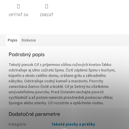
OPÝTAŤ SA
ZDIEĽAŤ
Popis
Diskusia
Podrobný popis
Tekutý piesok Cif s príjemnou vôňou ružových kvetov ľahko
odstraňuje aj silno zažratú špinu. Čistí zájdenú špinu v kuchyni,
kúpeľni a okolo celého domu, vrátane grilu a záhradného
nábytku. Odstraňuje vodný kameň a mastnotu. Povrchy
zanecháva žiarivo čisté a lesklé. Cif je šetrný ku všetkému
umývateľnému povrchu. Pred čistením nechajte povrch
vychladnúť a až potom naneste prostriedok pomocou vlhkej
špongie alebo utierky. Cif rozotrite a opláchnite vodou.
Dodatočné parametre
Kategória
:
Tekuté piesky a prášky