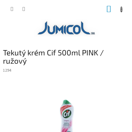
Prejsť
NÁKUP
na
obsah
KOŠÍK
Tekutý krém Cif 500ml PINK /
ružový
1294