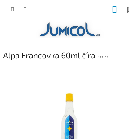
Prejsť
NÁKUP
na
obsah
KOŠÍK
Alpa Francovka 60ml číra
109-23