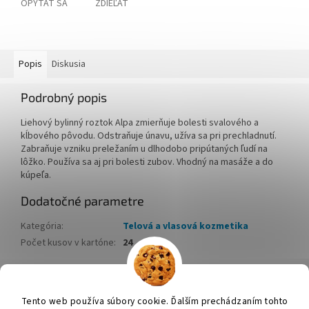
OPÝTAŤ SA
ZDIEĽAŤ
Popis
Diskusia
Podrobný popis
Liehový bylinný roztok Alpa zmierňuje bolesti svalového a
kĺbového pôvodu. Odstraňuje únavu, užíva sa pri prechladnutí.
Zabraňuje vzniku preležaním u dlhodobo pripútaných ľudí na
lôžko. Používa sa aj pri bolesti zubov. Vhodný na masáže a do
kúpeľa.
Dodatočné parametre
Kategória
:
Telová a vlasová kozmetika
Počet kusov v kartóne
:
24
Z
á
Tento web používa súbory cookie. Ďalším prechádzaním tohto