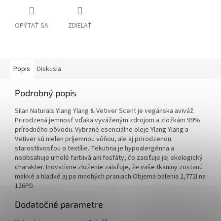
OPÝTAŤ SA
ZDIEĽAŤ
Popis
Diskusia
Podrobný popis
Silan Naturals Ylang Ylang & Vetiver Scent je vegánska aviváž.
Prirodzená jemnosť vďaka vyváženým zdrojom a zložkám 99%
prírodného pôvodu. Vybrané esenciálne oleje Ylang Ylang a
Vetiver sú nielen príjemnou vôňou, ale aj prirodzenou
starostlivosťou o textílie. Tekutina je hypoalergénna a
neobsahuje umelé farbivá ani fosfáty, čo zaisťuje jej ekologický
charakter. Inovatívne zloženie zaisťuje, že vaše tkaniny zostanú
mäkké a hladké aj po mnohých praniach.Objema balenia 2,772l na
126PD.
Dodatočné parametre