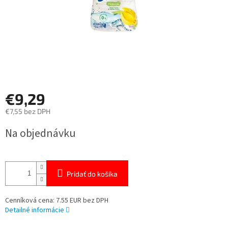
€9,29
€7,55 bez DPH
Jednotková
Na objednávku
cena:
Pridať do košíka
Cenníková cena: 7.55 EUR bez DPH
Detailné informácie