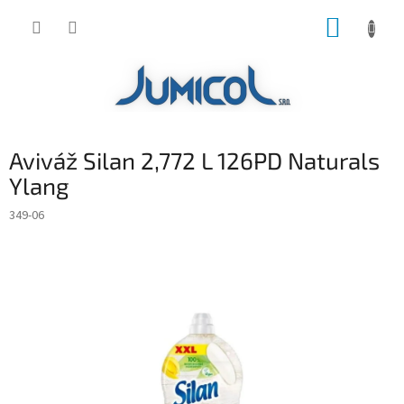
Prejsť
NÁKUP
na
obsah
KOŠÍK
Aviváž Silan 2,772 L 126PD Naturals
Ylang
349-06