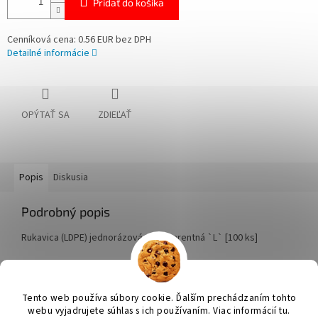
Pridať do košíka
Cenníková cena: 0.56 EUR bez DPH
Detailné informácie
OPÝTAŤ SA
ZDIEĽAŤ
Popis
Diskusia
Podrobný popis
Rukavica (LDPE) jednorázová transparentná `L` [100 ks]
Z
á
Tento web používa súbory cookie. Ďalším prechádzaním tohto
Vytvoril Shoptet
p
webu vyjadrujete súhlas s ich používaním. Viac informácií tu.