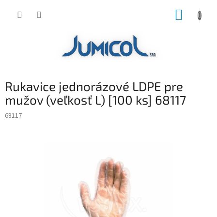
Prejsť
NÁKUP
na
obsah
KOŠÍK
Rukavice jednorázové LDPE pre
mužov (veľkosť L) [100 ks] 68117
68117