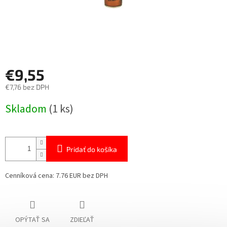
€9,55
€7,76 bez DPH
Jednotková
Skladom
(1 ks)
cena:
Pridať do košíka
Cenníková cena: 7.76 EUR bez DPH
OPÝTAŤ SA
ZDIEĽAŤ