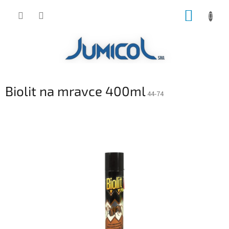
Prejsť
NÁKUP
na
obsah
KOŠÍK
Biolit na mravce 400ml
44-74