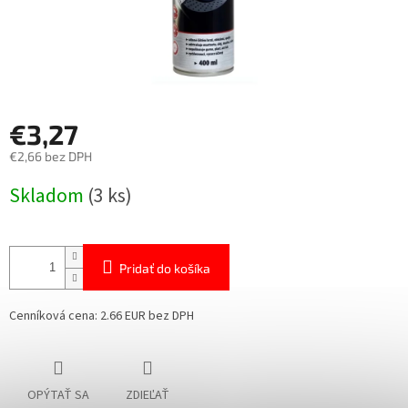
€3,27
€2,66 bez DPH
Jednotková
Skladom
(3 ks)
cena:
Pridať do košíka
Cenníková cena: 2.66 EUR bez DPH
OPÝTAŤ SA
ZDIEĽAŤ