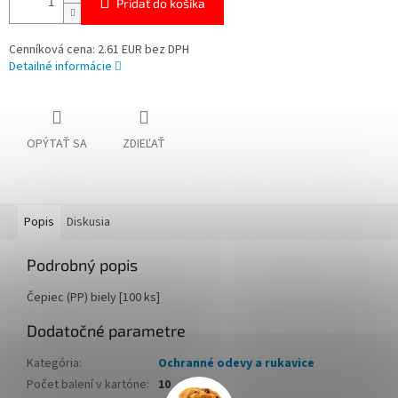
Pridať do košíka
Cenníková cena: 2.61 EUR bez DPH
Detailné informácie
OPÝTAŤ SA
ZDIEĽAŤ
Popis
Diskusia
Podrobný popis
Čepiec (PP) biely [100 ks]
Dodatočné parametre
Kategória
:
Ochranné odevy a rukavice
Počet balení v kartóne
:
10