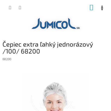
Prejsť
NÁKUP
na
obsah
KOŠÍK
Čepiec extra ľahký jednorázový
/100/ 68200
68200