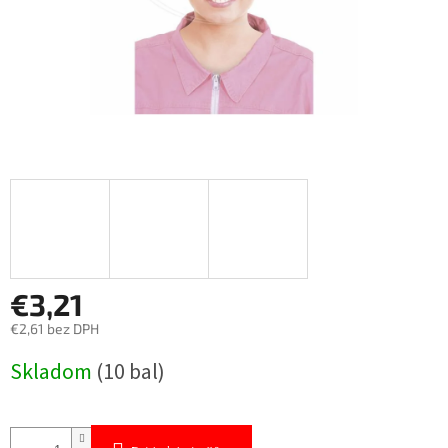
€3,21
€2,61 bez DPH
Jednotková
Skladom
(10 bal)
cena: