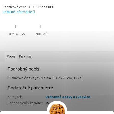
Cenníková cena: 3.93 EUR bez DPH
Detailné informácie
OPÝTAŤ SA
ZDIEĽAŤ
Popis
Diskusia
Podrobný popis
Kuchárska čiapka (PAP) biela 56-62 x 23 cm [10 ks]
Dodatočné parametre
Kategória
:
Ochranné odevy a rukavice
Počet balení v kartóne
:
25