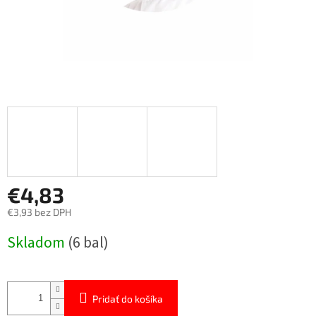
€4,83
€3,93 bez DPH
Jednotková
Skladom
(6 bal)
cena:
Pridať do košíka