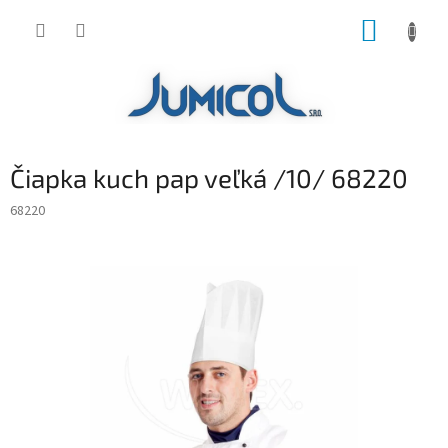
Prejsť
NÁKUP
na
obsah
KOŠÍK
Čiapka kuch pap veľká /10/ 68220
68220