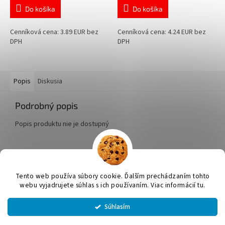
Do košíka
Do košíka
Cenníková cena: 3.89 EUR bez
Cenníková cena: 4.24 EUR bez
DPH
DPH
Popis
Diskusia
Podrobný popis
Popis produktu nie je dostupný
Z
á
Tento web používa súbory cookie. Ďalším prechádzaním tohto
Vytvoril Shoptet
p
webu vyjadrujete súhlas s ich používaním. Viac informácií tu.
ä
t
Súhlasím
Copyright 2026
JUMICOL, s.r.o.
. Všetky práva vyhradené.
Upraviť
i
nastavenie cookies