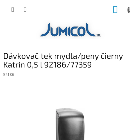
Prejsť
NÁKUP
na
obsah
KOŠÍK
Dávkovač tek mydla/peny čierny
Katrin 0,5 l 92186/77359
92186