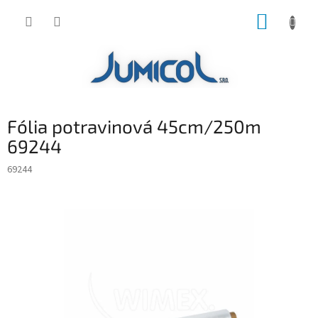
Prejsť
NÁKUP
na
obsah
KOŠÍK
Fólia potravinová 45cm/250m
69244
69244