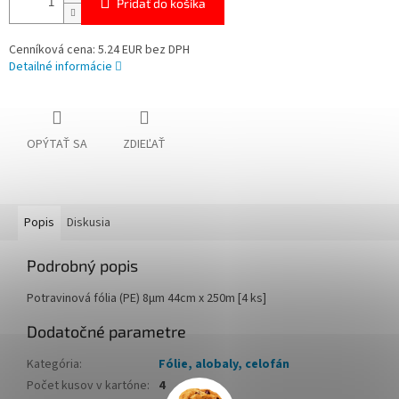
Pridať do košíka
Cenníková cena: 5.24 EUR bez DPH
Detailné informácie
OPÝTAŤ SA
ZDIEĽAŤ
Popis
Diskusia
Podrobný popis
Potravinová fólia (PE) 8µm 44cm x 250m [4 ks]
Dodatočné parametre
Kategória
:
Fólie, alobaly, celofán
Počet kusov v kartóne
:
4