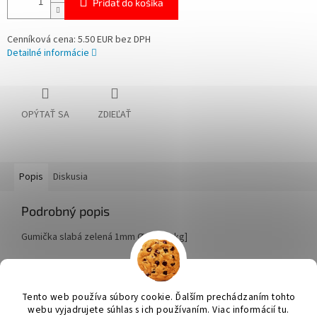
Pridať do košíka
Cenníková cena: 5.50 EUR bez DPH
Detailné informácie
OPÝTAŤ SA
ZDIEĽAŤ
Popis
Diskusia
Podrobný popis
Gumička slabá zelená 1mm Ø4cm [1 kg]
Z
á
Tento web používa súbory cookie. Ďalším prechádzaním tohto
Vytvoril Shoptet
p
webu vyjadrujete súhlas s ich používaním. Viac informácií tu.