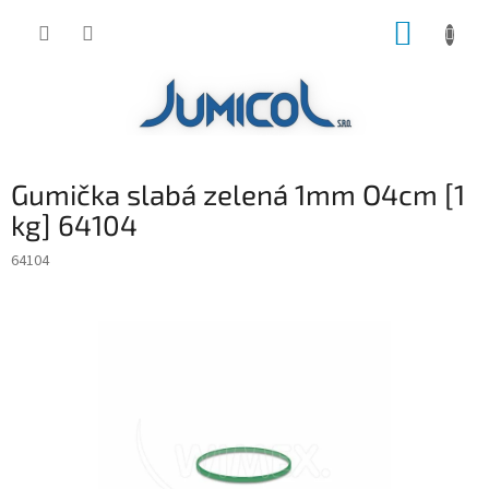
Prejsť
NÁKUP
na
obsah
KOŠÍK
Gumička slabá zelená 1mm O4cm [1
kg] 64104
64104