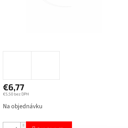
€6,77
€5,50 bez DPH
Jednotková
Na objednávku
cena: