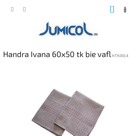
Prejsť
NÁKUP
na
obsah
KOŠÍK
Handra Ivana 60x50 tk bie vafl
HTK0014