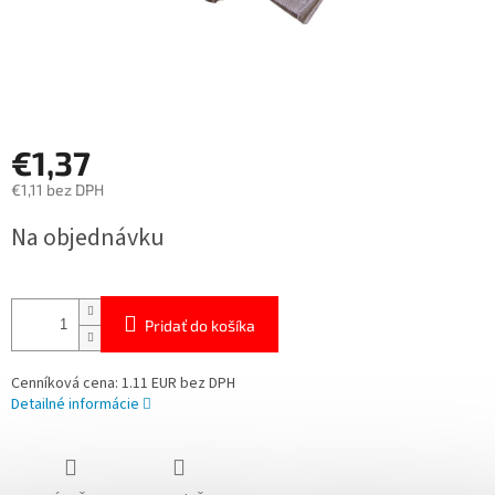
€1,37
€1,11 bez DPH
Jednotková
Na objednávku
cena:
Pridať do košíka
Cenníková cena: 1.11 EUR bez DPH
Detailné informácie