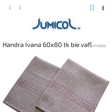
Prejsť
NÁKUP
na
obsah
KOŠÍK
Handra Ivana 60x80 tk bie vafl
HTK0018