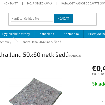
KONTAKTY
MOJA OBJEDNÁVKA
KATALÓGY NAŠICH DODÁVATEĽOV
HĽADAŤ
Hygienické potreby
Kancelária
Kozmetika
Priemyselné
rachovky
Handra Jana 50x60 netk šedá
dra Jana 50x60 netk šedá
HAN0023
€0,
€0,39 be
Jednotk
Skla
cena: