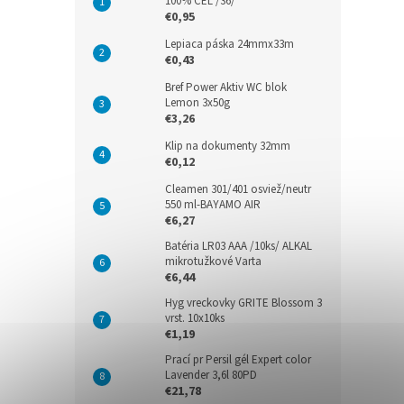
100% CEL /36/
€0,95
Lepiaca páska 24mmx33m
€0,43
Bref Power Aktiv WC blok
Lemon 3x50g
€3,26
Klip na dokumenty 32mm
€0,12
Cleamen 301/401 osviež/neutr
550 ml-BAYAMO AIR
€6,27
Batéria LR03 AAA /10ks/ ALKAL
mikrotužkové Varta
€6,44
Hyg vreckovky GRITE Blossom 3
vrst. 10x10ks
€1,19
Prací pr Persil gél Expert color
Lavender 3,6l 80PD
€21,78