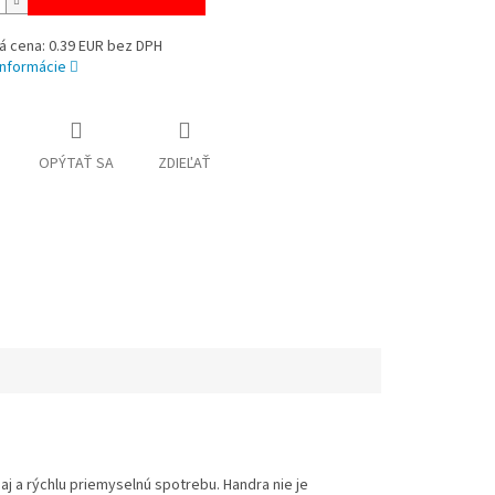
á cena: 0.39 EUR bez DPH
informácie
OPÝTAŤ SA
ZDIEĽAŤ
j a rýchlu priemyselnú spotrebu. Handra nie je