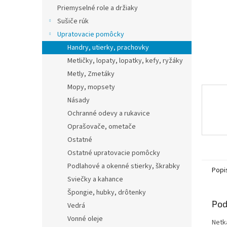
Priemyselné role a držiaky
Sušiče rúk
Upratovacie pomôcky
Handry, utierky, prachovky
Metličky, lopaty, lopatky, kefy, ryžáky
Metly, Zmetáky
Mopy, mopsety
Násady
Ochranné odevy a rukavice
Oprašovače, ometače
Ostatné
Ostatné upratovacie pomôcky
Podlahové a okenné stierky, škrabky
Popi
Sviečky a kahance
Špongie, hubky, drôtenky
Pod
Vedrá
Vonné oleje
Netk