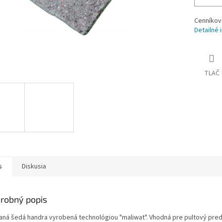
Cenníkov
Detailné 
TLAČ
s
Diskusia
robný popis
aná šedá handra vyrobená technológiou "maliwat". Vhodná pre pultový preda