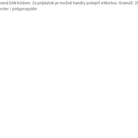
pená EAN kódom. Za príplatok je možné handry polepiť etiketou. Gramáž: 25
ester / polypropylén