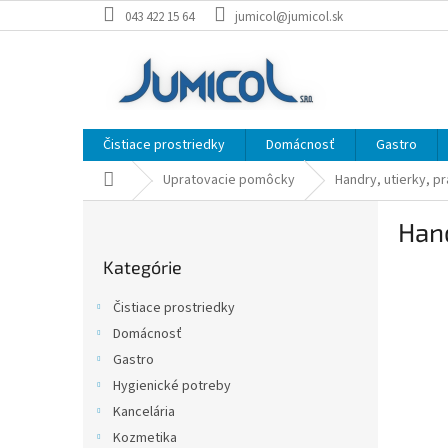
Prejsť
043 422 15 64
jumicol@jumicol.sk
na
obsah
Čistiace prostriedky
Domácnosť
Gastro
Domov
Upratovacie pomôcky
Handry, utierky, p
B
Han
o
Preskočiť
č
Kategórie
kategórie
n
ý
Čistiace prostriedky
p
Domácnosť
a
Gastro
n
e
Hygienické potreby
l
Kancelária
Kozmetika