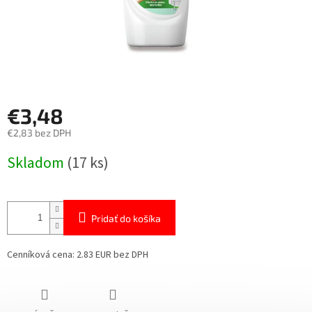
€3,48
€2,83 bez DPH
Jednotková
Skladom
(17 ks)
cena:
Pridať do košíka
Cenníková cena: 2.83 EUR bez DPH