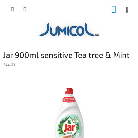
Prejsť
NÁKUP
na
obsah
KOŠÍK
Jar 900ml sensitive Tea tree & Mint
244-03