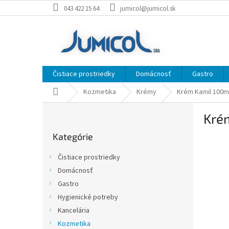
Prejsť
043 422 15 64
jumicol@jumicol.sk
na
obsah
Čistiace prostriedky
Domácnosť
Gastro
Domov
Kozmetika
Krémy
Krém Kamil 100m
B
Kré
o
Preskočiť
č
Kategórie
kategórie
n
ý
Čistiace prostriedky
p
Domácnosť
a
Gastro
n
e
Hygienické potreby
l
Kancelária
Kozmetika