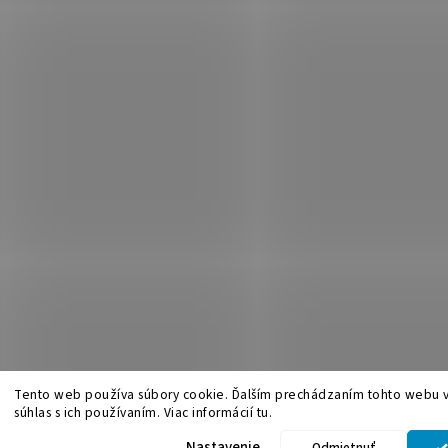
Tento web používa súbory cookie. Ďalším prechádzaním tohto webu v
súhlas s ich používaním. Viac informácií tu.
.
Upraviť nastavenie cookies
Nastavenie
Odmietnuť