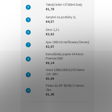
Tekutý krém Cif 500ml biely
€1,78
Sanytol na podlahy 1L
€4,57
Savo 1,2 L
€2,62
Ajax 1000 ml red flowers/červený
€2,07
Kancelársky papier A4 Xerox
Premier/500/
€6,14
Vrece 1200x1350/0,070 čierne
/10/ 280 l
€5,89
Páska do RP 80/80/17 termo
78m
€1,49