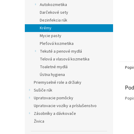
Autokozmetika
Darčekové sety
Dezinfekcia rúk
Krémy
Mycie pasty
Pleťová kozmetika
Tekuté a penové mydlá
Telová a vlasová kozmetika
Toaletné mydlá
Popi
Ústna hygiena
Priemyselné role a držiaky
Pod
Sušiče rúk
Upratovacie pomôcky
Popi
Upratovacie vozíky a príslušenstvo
Zásobníky a dávkovače
Živica