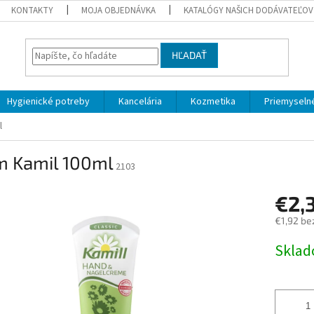
KONTAKTY
MOJA OBJEDNÁVKA
KATALÓGY NAŠICH DODÁVATEĽOV
HĽADAŤ
Hygienické potreby
Kancelária
Kozmetika
Priemyselné
l
m Kamil 100ml
2103
€2,
€1,92 be
Jednotk
Skla
cena: