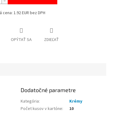
á cena: 1.92 EUR bez DPH
OPÝTAŤ SA
ZDIEĽAŤ
Dodatočné parametre
Kategória
:
Krémy
Počet kusov v kartóne
:
10