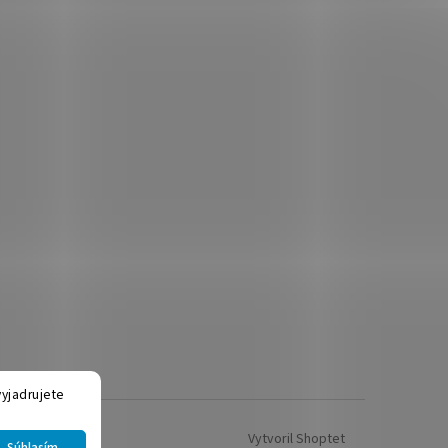
yjadrujete
Vytvoril Shoptet
Súhlasím