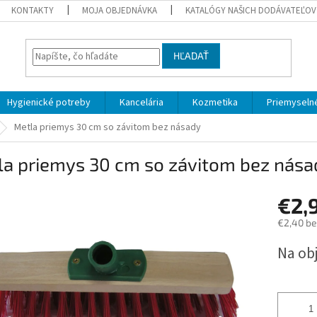
KONTAKTY
MOJA OBJEDNÁVKA
KATALÓGY NAŠICH DODÁVATEĽOV
HĽADAŤ
Hygienické potreby
Kancelária
Kozmetika
Priemyselné
Metla priemys 30 cm so závitom bez násady
la priemys 30 cm so závitom bez nása
€2,
€2,40 b
Jednotk
Na ob
cena: