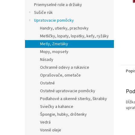
Priemyselné role a držiaky
Sušiče rúk
Upratovacie pomôcky
Handry, utierky, prachovky
Metličky, lopaty, lopatky, kefy, ryžáky
Metly, Zmetáky
Mopy, mopsety
Násady
Ochranné odevy a rukavice
Popi
Oprašovače, ometače
Ostatné
Pod
Ostatné upratovacie pomôcky
Podlahové a okenné stierky, škrabky
Dĺžka
Sviečky a kahance
upra
Špongie, hubky, drôtenky
Vedrá
Vonné oleje