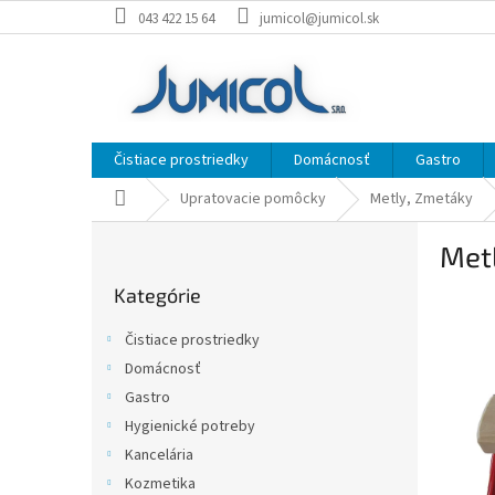
Prejsť
043 422 15 64
jumicol@jumicol.sk
na
obsah
Čistiace prostriedky
Domácnosť
Gastro
Domov
Upratovacie pomôcky
Metly, Zmetáky
B
Met
o
Preskočiť
č
Kategórie
kategórie
n
ý
Čistiace prostriedky
p
Domácnosť
a
Gastro
n
e
Hygienické potreby
l
Kancelária
Kozmetika