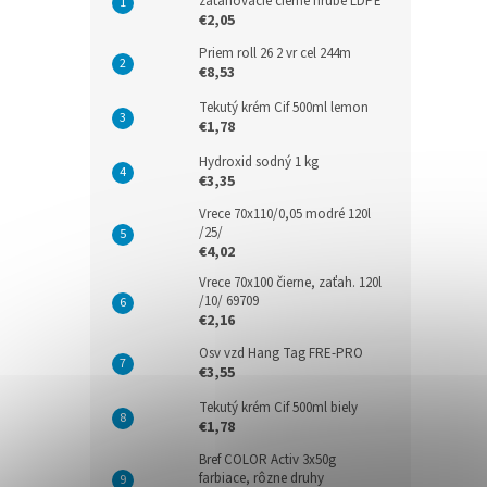
zaťahovacie čierne hrubé LDPE
€2,05
Priem roll 26 2 vr cel 244m
€8,53
Tekutý krém Cif 500ml lemon
€1,78
Hydroxid sodný 1 kg
€3,35
Vrece 70x110/0,05 modré 120l
/25/
€4,02
Vrece 70x100 čierne, zaťah. 120l
/10/ 69709
€2,16
Osv vzd Hang Tag FRE-PRO
€3,55
Tekutý krém Cif 500ml biely
€1,78
Bref COLOR Activ 3x50g
farbiace, rôzne druhy