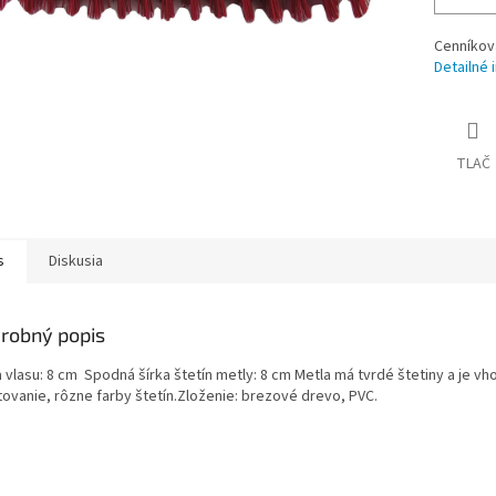
Cenníkov
Detailné 
TLAČ
s
Diskusia
robný popis
 vlasu: 8 cm Spodná šírka štetín metly: 8 cm Metla má tvrdé štetiny a je vh
tovanie, rôzne farby štetín.Zloženie: brezové drevo, PVC.