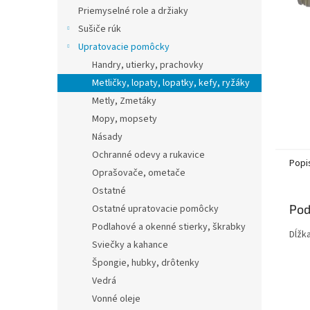
Priemyselné role a držiaky
Sušiče rúk
Upratovacie pomôcky
Handry, utierky, prachovky
Metličky, lopaty, lopatky, kefy, ryžáky
Metly, Zmetáky
Mopy, mopsety
Násady
Ochranné odevy a rukavice
Popi
Oprašovače, ometače
Ostatné
Pod
Ostatné upratovacie pomôcky
Podlahové a okenné stierky, škrabky
Dĺžk
Sviečky a kahance
Špongie, hubky, drôtenky
Vedrá
Vonné oleje