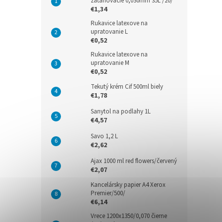
zaťahovacie 0,030mm 35L /20/
€1,34
Rukavice latexove na
upratovanie L
€0,52
Rukavice latexove na
upratovanie M
€0,52
Tekutý krém Cif 500ml biely
€1,78
Sanytol na podlahy 1L
€4,57
Savo 1,2 L
€2,62
Ajax 1000 ml red flowers/červený
€2,07
Kancelársky papier A4 Xerox
Premier/500/
€6,14
Vrece 1200x1350/0,070 čierne