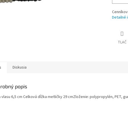
Cenníkov
Detailné 
TLAČ
s
Diskusia
robný popis
a vlasu 6,5 cm Celková dĺžka metličky 29 cmZloženie: polypropylén, PET, g