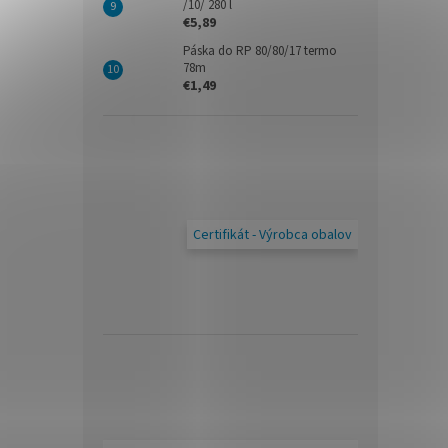
/10/ 280 l
€5,89
Páska do RP 80/80/17 termo
78m
€1,49
Certifikát - Výrobca obalov