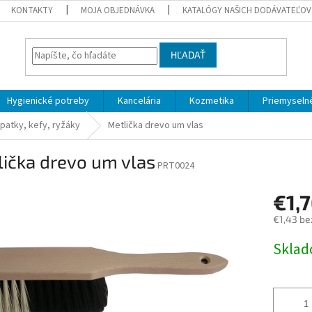
KONTAKTY
MOJA OBJEDNÁVKA
KATALÓGY NAŠICH DODÁVATEĽOV
HĽADAŤ
Hygienické potreby
Kancelária
Kozmetika
Priemyselné
opatky, kefy, ryžáky
Metlička drevo um vlas
ička drevo um vlas
PRT0024
€1,
€1,43 be
Jednotk
Skla
cena: