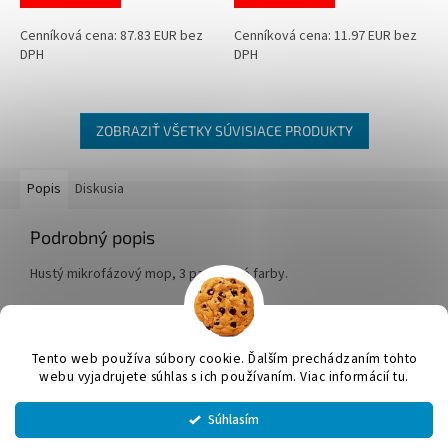
Cenníková cena: 87.83 EUR bez
Cenníková cena: 11.97 EUR bez
DPH
DPH
ZOBRAZIŤ VŠETKY SÚVISIACE PRODUKTY
Popis
Diskusia
Podrobný popis
Hustý mikrofázový mop, 3 pastelové farby.
Z
á
Tento web používa súbory cookie. Ďalším prechádzaním tohto
Vytvoril Shoptet
p
webu vyjadrujete súhlas s ich používaním. Viac informácií tu.
ä
t
Súhlasím
Copyright 2026
JUMICOL, s.r.o.
. Všetky práva vyhradené.
Upraviť
i