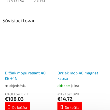
OPÝTAŤ SA
ZDIEĽAŤ
Súvisiaci tovar
Držiak mopu rasant 40
Držiak mop 40 magnet
KBH4N
kapsa
Na objednávku
Skladom
(1 ks)
€87,83 bez DPH
€11,97 bez DPH
€108,03
€14,72
Do košíka
Do košíka