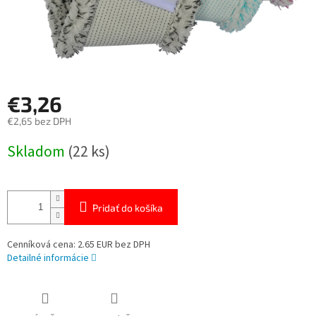
€3,26
€2,65 bez DPH
Jednotková
Skladom
(22 ks)
cena:
Pridať do košíka
Cenníková cena: 2.65 EUR bez DPH
Detailné informácie