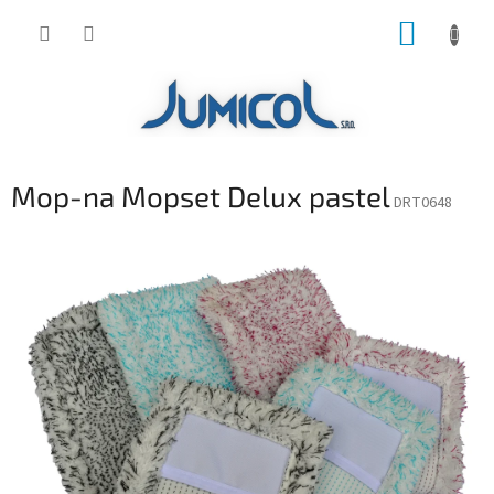
Prejsť
NÁKUP
na
obsah
KOŠÍK
Mop-na Mopset Delux pastel
DRT0648