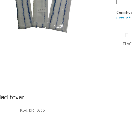
Cenníkov
Detailné 
TLAČ
iaci tovar
Kód:
DRT0335