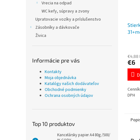
Vrecia na odpad
WC kefy, súpravy a zvony
Upratovacie vozíky a príslušenstvo
Stier
Zásobníky a dávkovače
31+mo
Živica
€4,88
Informácie pre vás
€6
Kontakty
D
Moja objednávka
Katalógy našich dodávateľov
Cenník
Obchodné podmienky
DPH
Ochrana osobných údajov
Popi
Top 10 produktov
Kancelársky papier A4 80g /500/