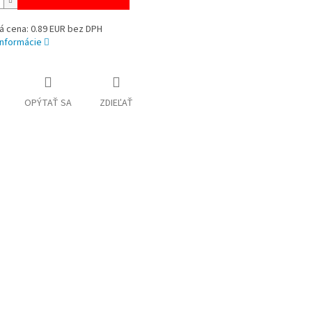
á cena: 0.89 EUR bez DPH
informácie
OPÝTAŤ SA
ZDIEĽAŤ