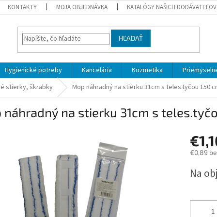
KONTAKTY
MOJA OBJEDNÁVKA
KATALÓGY NAŠICH DODÁVATEĽOV
HĽADAŤ
Hygienické potreby
Kancelária
Kozmetika
Priemyselné
é stierky, škrabky
Mop náhradný na stierku 31cm s teles.tyčou 150 
 náhradný na stierku 31cm s teles.ty
€1,1
€0,89 b
Jednotk
Na ob
cena: