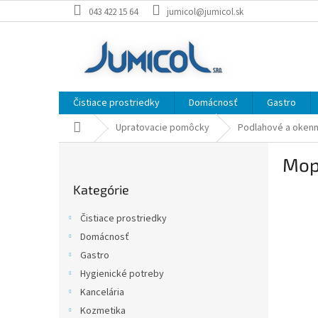
Prejsť
043 422 15 64
jumicol@jumicol.sk
na
obsah
Čistiace prostriedky
Domácnosť
Gastro
Domov
Upratovacie pomôcky
Podlahové a okenn
B
Mop
o
Preskočiť
č
Kategórie
kategórie
n
ý
Čistiace prostriedky
p
Domácnosť
a
Gastro
n
e
Hygienické potreby
l
Kancelária
Kozmetika