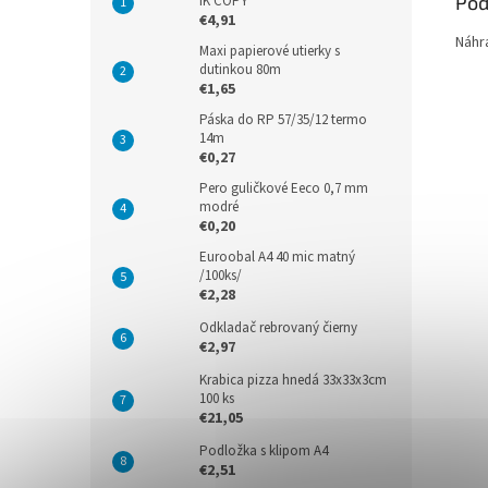
Pod
IK COPY
€4,91
Náhr
Maxi papierové utierky s
dutinkou 80m
€1,65
Páska do RP 57/35/12 termo
14m
€0,27
Pero guličkové Eeco 0,7 mm
modré
€0,20
Euroobal A4 40 mic matný
/100ks/
€2,28
Odkladač rebrovaný čierny
€2,97
Krabica pizza hnedá 33x33x3cm
100 ks
€21,05
Podložka s klipom A4
€2,51