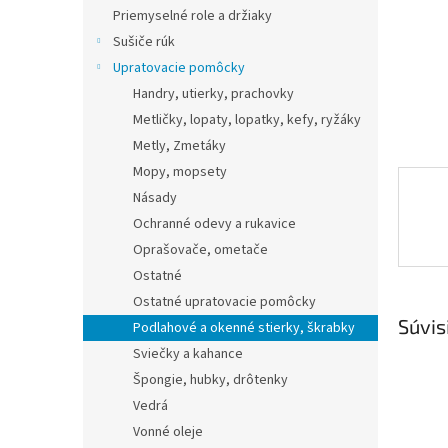
Priemyselné role a držiaky
Sušiče rúk
Upratovacie pomôcky
Handry, utierky, prachovky
Metličky, lopaty, lopatky, kefy, ryžáky
Metly, Zmetáky
Mopy, mopsety
Násady
Ochranné odevy a rukavice
Oprašovače, ometače
Ostatné
Ostatné upratovacie pomôcky
Súvis
Podlahové a okenné stierky, škrabky
Sviečky a kahance
Špongie, hubky, drôtenky
Vedrá
Vonné oleje