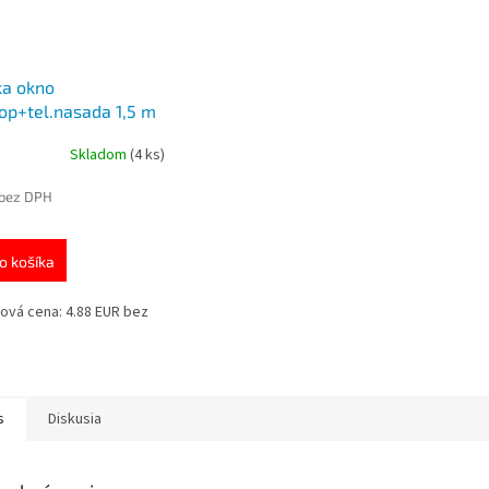
ka okno
p+tel.nasada 1,5 m
Skladom
(4 ks)
 bez DPH
o košíka
ová cena: 4.88 EUR bez
s
Diskusia